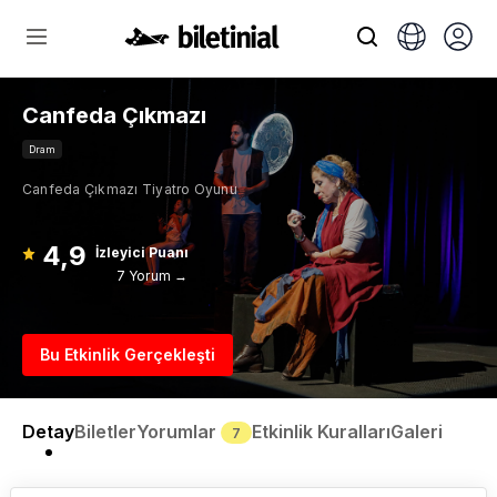
Canfeda Çıkmazı
Dram
Canfeda Çıkmazı Tiyatro Oyunu
4,9
İzleyici Puanı
7 Yorum →
Bu Etkinlik Gerçekleşti
Detay
Biletler
Yorumlar
Etkinlik Kuralları
Galeri
7