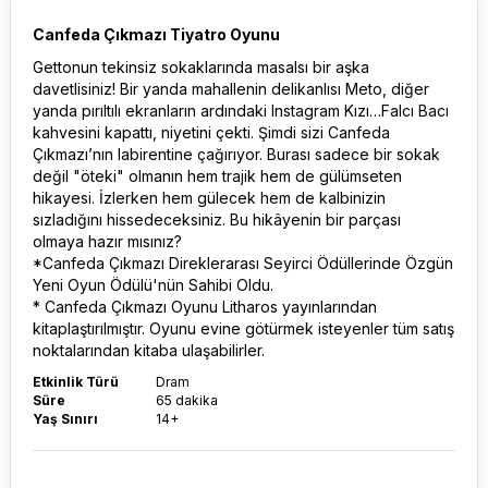
Canfeda Çıkmazı Tiyatro Oyunu
Gettonun tekinsiz sokaklarında masalsı bir aşka
davetlisiniz! Bir yanda mahallenin delikanlısı Meto, diğer
yanda pırıltılı ekranların ardındaki Instagram Kızı…Falcı Bacı
kahvesini kapattı, niyetini çekti. Şimdi sizi Canfeda
Çıkmazı’nın labirentine çağırıyor. Burası sadece bir sokak
değil "öteki" olmanın hem trajik hem de gülümseten
hikayesi. İzlerken hem gülecek hem de kalbinizin
sızladığını hissedeceksiniz. Bu hikâyenin bir parçası
olmaya hazır mısınız?
*Canfeda Çıkmazı Direklerarası Seyirci Ödüllerinde Özgün
Yeni Oyun Ödülü'nün Sahibi Oldu.
* Canfeda Çıkmazı Oyunu Litharos yayınlarından
kitaplaştırılmıştır. Oyunu evine götürmek isteyenler tüm satış
noktalarından kitaba ulaşabilirler.
Etkinlik Türü
Dram
Süre
65 dakika
Yaş Sınırı
14+