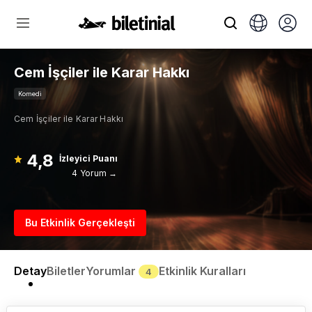
Cem İşçiler ile Karar Hakkı
Komedi
Cem İşçiler ile Karar Hakkı
4,8
İzleyici Puanı
4 Yorum →
Bu Etkinlik Gerçekleşti
Detay
Biletler
Yorumlar
Etkinlik Kuralları
4