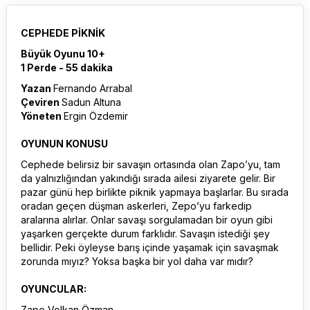
CEPHEDE PİKNİK
Büyük Oyunu 10+
1 Perde - 55 dakika
Yazan
Fernando Arrabal
Çeviren
Sadun Altuna
Yöneten
Ergin Özdemir
OYUNUN KONUSU
Cephede belirsiz bir savaşın ortasında olan Zapo’yu, tam
da yalnızlığından yakındığı sırada ailesi ziyarete gelir. Bir
pazar günü hep birlikte piknik yapmaya başlarlar. Bu sırada
oradan geçen düşman askerleri, Zepo’yu farkedip
aralarına alırlar. Onlar savaşı sorgulamadan bir oyun gibi
yaşarken gerçekte durum farklıdır. Savaşın istediği şey
bellidir. Peki öyleyse barış içinde yaşamak için savaşmak
zorunda mıyız? Yoksa başka bir yol daha var mıdır?
OYUNCULAR:
Zapo Volkan Özman