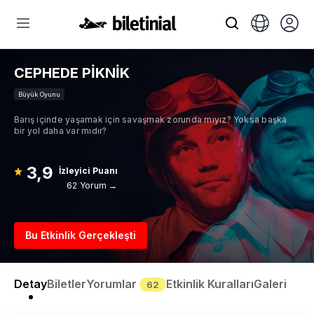
CEPHEDE PİKNİK
Büyük Oyunu
Barış içinde yaşamak için savaşmak zorunda mıyız? Yoksa başka
bir yol daha var mıdır?
3,9
İzleyici Puanı
62 Yorum →
Bu Etkinlik Gerçekleşti
Detay
Biletler
Yorumlar
Etkinlik Kuralları
Galeri
62