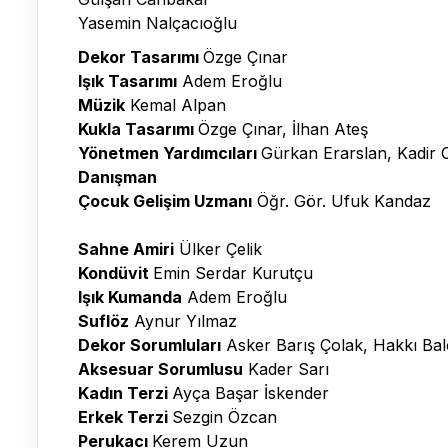
Yasemin Nalçacıoğlu
Dekor Tasarımı
Özge Çınar
Işık Tasarımı
Adem Eroğlu
Müzik
Kemal Alpan
Kukla Tasarımı
Özge Çınar, İlhan Ateş
Yönetmen Yardımcıları
Gürkan Erarslan, Kadir
Danışman
Çocuk Gelişim Uzmanı
Öğr. Gör. Ufuk Kandaz
Sahne Amiri
Ülker Çelik
Kondüvit
Emin Serdar Kurutçu
Işık Kumanda
Adem Eroğlu
Suflöz
Aynur Yılmaz
Dekor Sorumluları
Asker Barış Çolak, Hakkı Bal
Aksesuar Sorumlusu
Kader Sarı
Kadın Terzi
Ayça Başar İskender
Erkek Terzi
Sezgin Özcan
Perukacı
Kerem Uzun