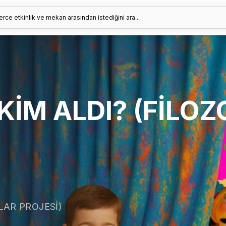
erce etkinlik ve mekan arasından istediğini ara...
 KİM ALDI? (FİLO
LAR PROJESİ)