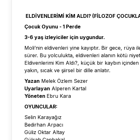
ELDİVENLERİMİ KİM ALDI? (FİLOZOF ÇOCUKL
Çocuk Oyunu - 1 Perde
3-6 yaş izleyiciler için uygundur.
Moli’nin eldivenleri yine kayıptır. Bir gece, rüya
sürer. Bu yolculukta, eldivenleri alanın kötü niy
Eldivenlerimi Kim Aldı?, küçük bir kaybın için
yakın, sıcak ve şiirsel bir dille anlatır.
Yazan
Melek Özlem Sezer
Uyarlayan
Alperen Kartal
Yöneten
Ebru Kara
OYUNCULAR:
Selin Karayağız
Bedirhan Arpacı
Güliz Oktar Altay
Gülşah Canbakal