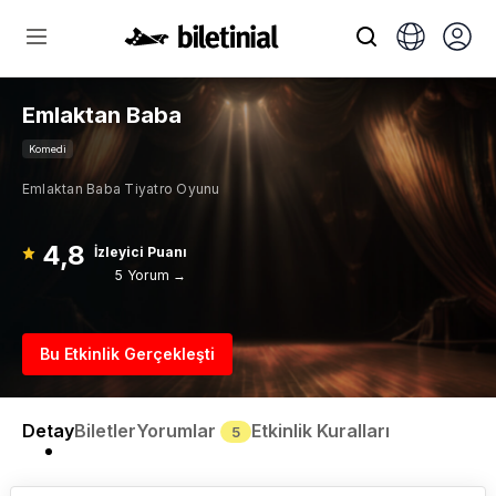
Emlaktan Baba
Komedi
Emlaktan Baba Tiyatro Oyunu
4,8
İzleyici Puanı
5 Yorum →
Bu Etkinlik Gerçekleşti
Detay
Biletler
Yorumlar
Etkinlik Kuralları
5