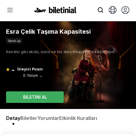
Esra Çelik Taşıma Kapasitesi
Stand up
Kendisi gibi akülü, süslü ve hız dolu hikayelerini kaçırmayın..
-
İzleyici Puanı
0 Yorum →
BİLETİNİ AL
Detay
Biletler
Yorumlar
Etkinlik Kuralları