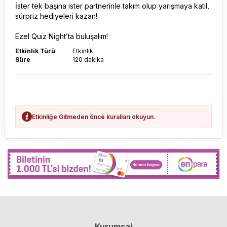
İster tek başına ister partnerinle takım olup yarışmaya katıl,
sürpriz hediyeleri kazan!
Ezel Quiz Night’ta buluşalım!
Etkinlik Türü
Etkinlik
Süre
120 dakika
Etkinliğe Gitmeden önce kuralları okuyun.
Kurumsal