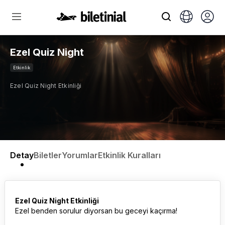
Ezel Quiz Night
Etkinlik
Ezel Quiz Night Etkinliği
Detay
Biletler
Yorumlar
Etkinlik Kuralları
Ezel Quiz Night Etkinliği
Ezel benden sorulur diyorsan bu geceyi kaçırma!