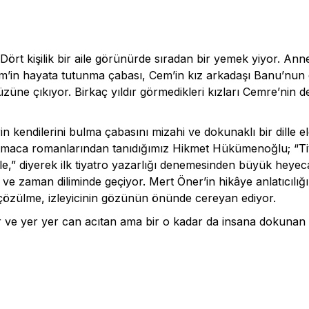
 Dört kişilik bir aile görünürde sıradan bir yemek yiyor. An
em’in hayata tutunma çabası, Cem’in kız arkadaşı Banu’nun d
üne çıkıyor. Birkaç yıldır görmedikleri kızları Cemre’nin de
rin kendilerini bulma çabasını mizahi ve dokunaklı bir dille e
tmaca romanlarından tanıdığımız Hikmet Hükümenoğlu; “Ti
yle,” diyerek ilk tiyatro yazarlığı denemesinden büyük hey
e zaman diliminde geçiyor. Mert Öner’in hikâye anlatıcılığı
 çözülme, izleyicinin gözünün önünde cereyan ediyor.
lar ve yer yer can acıtan ama bir o kadar da insana dokunan 