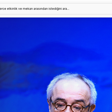
erce etkinlik ve mekan arasından istediğini ara...