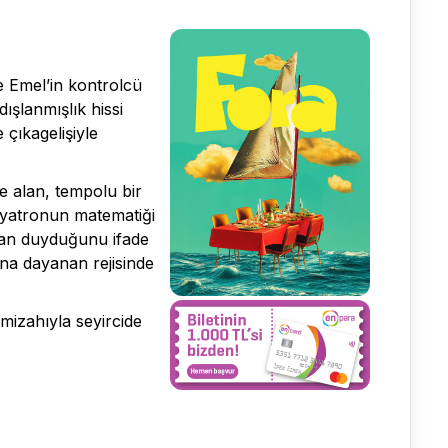
ne Emel’in kontrolcü
ışlanmışlık hissi
 çıkagelişiyle
le alan, tempolu bir
yatronun matematiği
ecan duyduğunu ifade
na dayanan rejisinde
mizahıyla seyircide