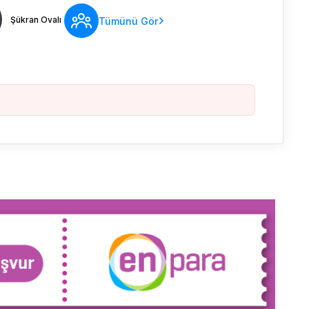
Şükran Ovalı
Tümünü Gör