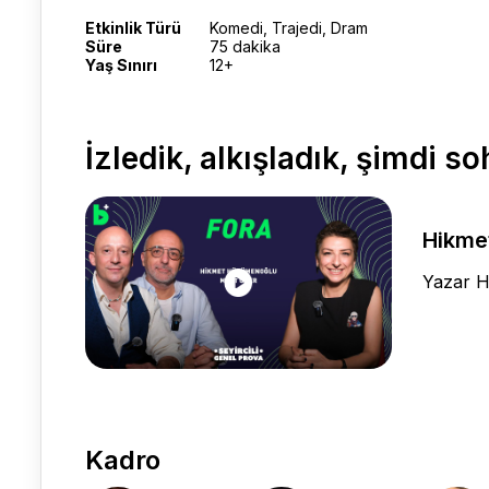
Etkinlik Türü
Komedi, Trajedi, Dram
Süre
75 dakika
Yaş Sınırı
12+
İzledik, alkışladık, şimdi s
Hikmet
Yazar H
Kadro