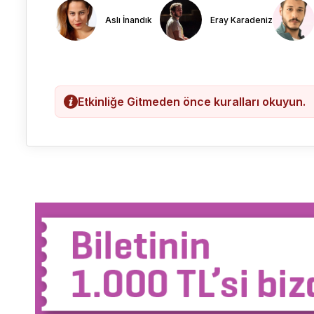
Aslı İnandık
Eray Karadeniz
Etkinliğe Gitmeden önce kuralları okuyun.