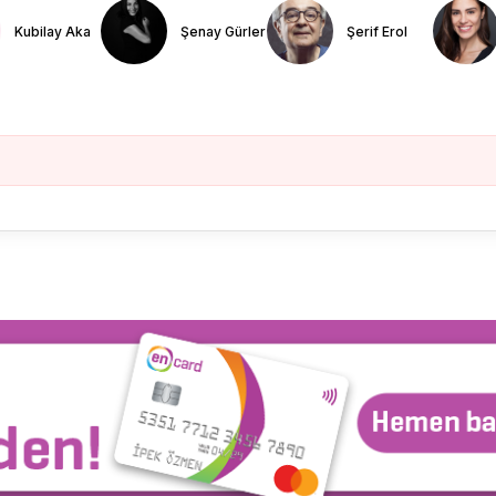
Kubilay Aka
Şenay Gürler
Şerif Erol