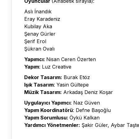
Oyuncular
(Alfabetik sırayla):
Aslı İnandık
Eray Karadeniz
Kubilay Aka
Şenay Gürler
Şerif Erol
Şükran Ovalı
Yapımcı:
Nisan Ceren Özerten
Yapım
: Luz Creative
Dekor Tasarım:
Burak Etöz
Işık Tasarım
: Yasin Gültepe
Müzik Tasarım:
Arkadaş Deniz Koşar
Uygulayıcı Yapımcı
: Naz Güven
Yapım Koordinatörü
: Defne Başoğlu
Yapım Sorumlusu:
Öykü Kalkan
Yardımcı Yönetmenler:
Şakir Güler, Aybar Taşt