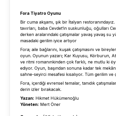
Fora Tiyatro Oyunu
Bir cuma akşamı, şık bir İtalyan restoranındayız.
tavırları, baba Cevdet’in suskunluğu, oğulları C
derken aralarındaki çatışmalar yavaş yavaş su yüz
masadaki gerilim iyice artıyor
Fora; aile bağlarını, kuşak çatışmasını ve bireyle
oyun. Oyunun yazarı; Kar Kuyusu, Körburun, A
ve ritmi romanınkinden çok farklı, ne mutlu ki ö
ediyor. Oyun, başından sonuna kadar tek mekân v
sahne-seyirci mesafesi kısalıyor. Tüm gerilim ve
Fora, içerdiği evrensel temalar, tanıdık çatışma
derin izler bırakacak.
Yazan:
Hikmet Hükümenoğlu
Yöneten:
Mert Öner