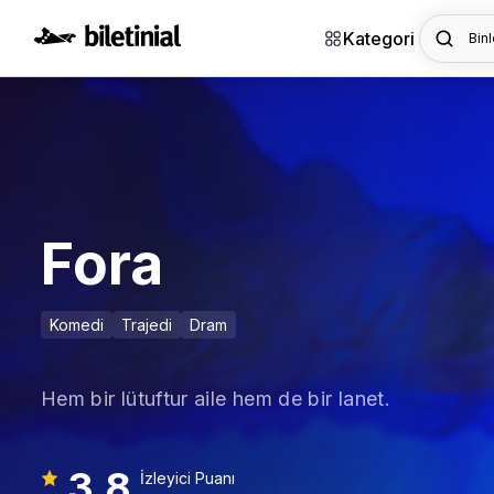
Kategori
Binl
Fora
Komedi
Trajedi
Dram
Hem bir lütuftur aile hem de bir lanet.
3,8
İzleyici Puanı