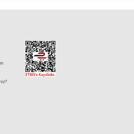
im
niz?