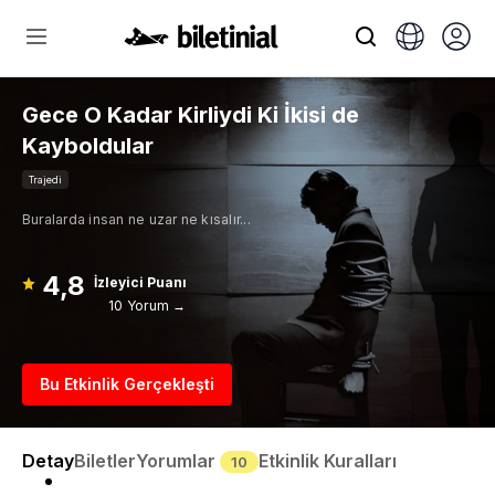
Gece O Kadar Kirliydi Ki İkisi de
Kayboldular
Trajedi
Buralarda insan ne uzar ne kısalır...
4,8
İzleyici Puanı
10 Yorum →
Bu Etkinlik Gerçekleşti
Detay
Biletler
Yorumlar
Etkinlik Kuralları
10