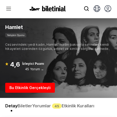
Hamlet
Yetişkin Oyunu
Cezaevindeki yedi kadın, Hamlet’i kadın bakışıyla sahneler; kendi
hikayeleri üzerinden özgürlük, adalet ve kimliği sorgular sahnede.
4,6
İzleyici Puanı
45 Yorum →
Bu Etkinlik Gerçekleşti
Detay
Biletler
Yorumlar
Etkinlik Kuralları
45