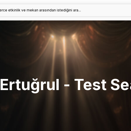
erce etkinlik ve mekan arasından istediğini ara...
Ertuğrul - Test Se