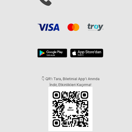
👇 QR'ı Tara, Biletinial App'i Anında
İndir, Etkinlikleri Kaçırma!