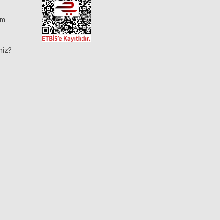
im
niz?