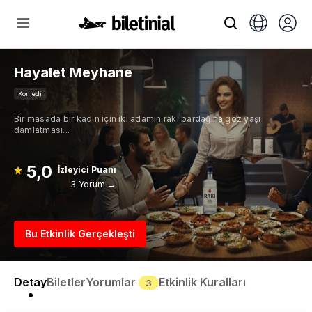
Hayalet Meyhane
Komedi
Bir masada bir kadın için iki adamın rakı bardağına göz yaşı
damlatması...
5,0
İzleyici Puanı
3 Yorum →
Bu Etkinlik Gerçekleşti
Detay
Biletler
Yorumlar
Etkinlik Kuralları
3