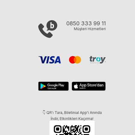
0850 333 99 11
Müşteri Hizmetleri
👇 QR'ı Tara, Biletinial App'i Anında
İndir, Etkinlikleri Kaçırma!