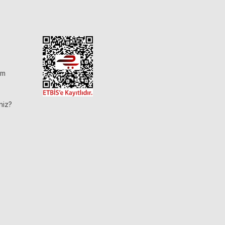
im
niz?