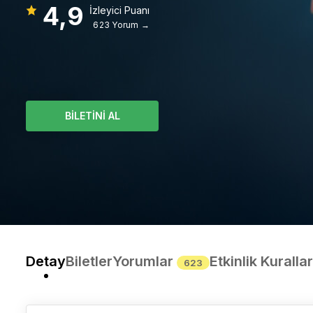
4,9
İzleyici Puanı
623 Yorum →
BİLETİNİ AL
Detay
Biletler
Yorumlar
Etkinlik Kurallar
623