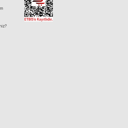
im
niz?