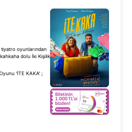
e tiyatro oyunlarından
ahkaha dolu İki Kişilik
i Oyunu ‘İTE KAKA’ ;