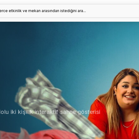
erce etkinlik ve mekan arasından istediğini ara...
 iki kişilik interaktif sahne gösterisi