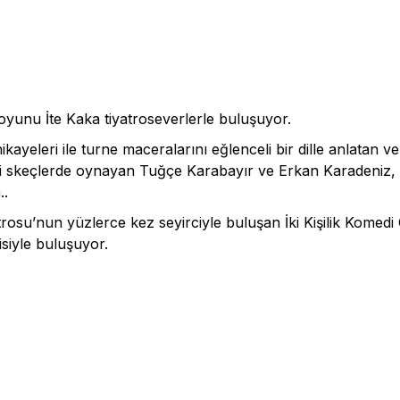
i oyunu İte Kaka tiyatroseverlerle buluşuyor.
ikayeleri ile turne maceralarını eğlenceli bir dille anlatan v
kleri skeçlerde oynayan Tuğçe Karabayır ve Erkan Karadeniz, k
..
atrosu’nun yüzlerce kez seyirciyle buluşan İki Kişilik Komed
siyle buluşuyor.