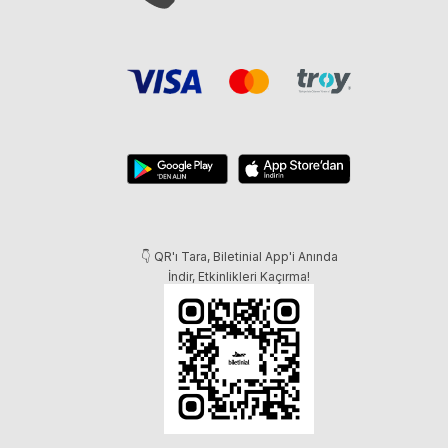
👇 QR'ı Tara, Biletinial App'i Anında
İndir, Etkinlikleri Kaçırma!