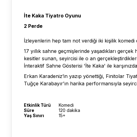
İte Kaka Tiyatro Oyunu
2 Perde
İzleyenlerin hep tam not verdiği iki kişilik komed
17 yıllık sahne geçmişlerinde yaşadıkları gerçek h
kesitler sunan, seyircisi ile o an gerçekleştirdi
İnteraktif Sahne Gösterisi 'İte Kaka' ile karşınızda
Erkan Karadeniz’in yazıp yönettiği, Finitolar Tiy
Tuğçe Karabayır’ın harika performansıyla seyirci
Etkinlik Türü
Komedi
Süre
120 dakika
Yaş Sınırı
15+