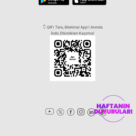
👇 QR'ı Tara, Biletinial App'i Anında
İndir, Etkinlikleri Kaçırma!