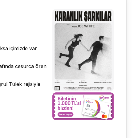
ksa içimizde var
trafında cesurca ören
ul Tülek rejisiyle