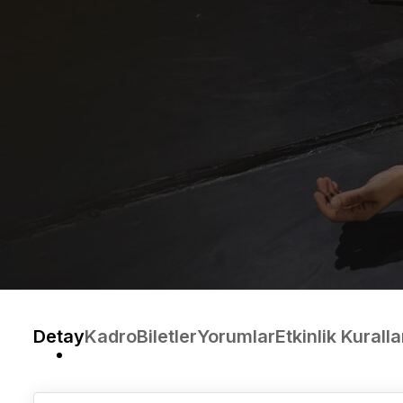
Detay
Kadro
Biletler
Yorumlar
Etkinlik Kuralla