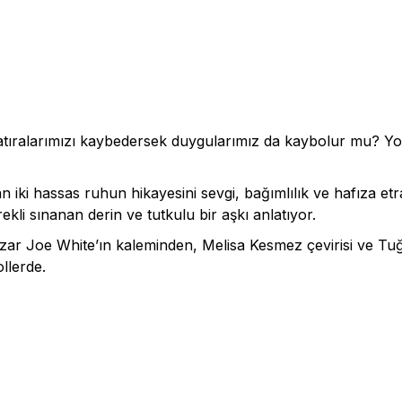
Hatıralarımızı kaybedersek duygularımız da kaybolur mu? Yo
an iki hassas ruhun hikayesini sevgi, bağımlılık ve hafıza e
ürekli sınanan derin ve tutkulu bir aşkı anlatıyor.
yazar Joe White’ın kaleminden, Melisa Kesmez çevirisi ve Tuğr
llerde.