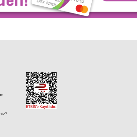
im
niz?