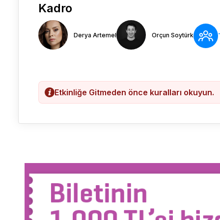
Kadro
Derya Artemel
Orçun Soytürk
Etkinliğe Gitmeden önce kuralları okuyun.