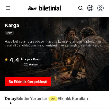
Karga
Dram
Hayalleri ve amacı sadece , hayatta kalmak olanların, kaderlerinin
nasıl alt üst olduğunu, kabullenişlerini ve yakarışlarını anlatır Karga...
4,4
İzleyici Puanı
22 Yorum →
Bu Etkinlik Gerçekleşti
Detay
Biletler
Yorumlar
Etkinlik Kuralları
22