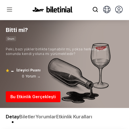
Bitti mi?
Dram
Peki, bazı yükler birlikte taşınabilir mi, yoksa herkes günün
sonunda kendi yoluna mı yürümektedir?
-
İzleyici Puanı
0 Yorum →
Bu Etkinlik Gerçekleşti
Detay
Biletler
Yorumlar
Etkinlik Kuralları