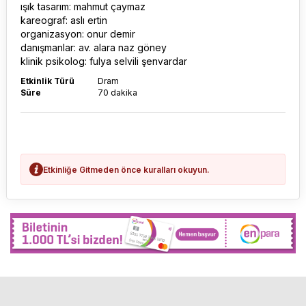
ışık tasarım: mahmut çaymaz
kareograf: aslı ertin
organizasyon: onur demir
danışmanlar: av. alara naz göney
klinik psikolog: fulya selvili şenvardar
Etkinlik Türü
Dram
Süre
70 dakika
Etkinliğe Gitmeden önce kuralları okuyun.