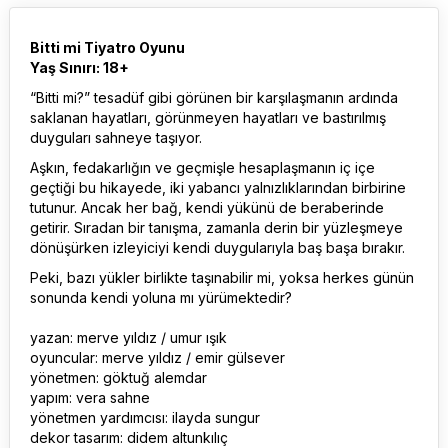
Bitti mi Tiyatro Oyunu
Yaş Sınırı: 18+
“Bitti mi?” tesadüf gibi görünen bir karşılaşmanın ardında
saklanan hayatları, görünmeyen hayatları ve bastırılmış
duyguları sahneye taşıyor.
Aşkın, fedakarlığın ve geçmişle hesaplaşmanın iç içe
geçtiği bu hikayede, iki yabancı yalnızlıklarından birbirine
tutunur. Ancak her bağ, kendi yükünü de beraberinde
getirir. Sıradan bir tanışma, zamanla derin bir yüzleşmeye
dönüşürken izleyiciyi kendi duygularıyla baş başa bırakır.
Peki, bazı yükler birlikte taşınabilir mi, yoksa herkes günün
sonunda kendi yoluna mı yürümektedir?
yazan: merve yıldız / umur ışık
oyuncular: merve yıldız / emir gülsever
yönetmen: göktuğ alemdar
yapım: vera sahne
yönetmen yardımcısı: ilayda sungur
dekor tasarım: didem altunkılıç