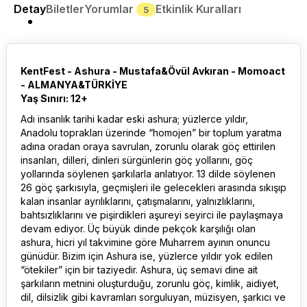
Detay
Biletler
Yorumlar
Etkinlik Kuralları
5
KentFest - Ashura - Mustafa&Övül Avkıran - Momoact
- ALMANYA&TÜRKİYE
Yaş Sınırı: 12+
Adı insanlık tarihi kadar eski ashura; yüzlerce yıldır,
Anadolu toprakları üzerinde “homojen” bir toplum yaratma
adına oradan oraya savrulan, zorunlu olarak göç ettirilen
insanları, dilleri, dinleri sürgünlerin göç yollarını, göç
yollarında söylenen şarkılarla anlatıyor. 13 dilde söylenen
26 göç şarkısıyla, geçmişleri ile gelecekleri arasında sıkışıp
kalan insanlar ayrılıklarını, çatışmalarını, yalnızlıklarını,
bahtsızlıklarını ve pişirdikleri aşureyi seyirci ile paylaşmaya
devam ediyor. Üç büyük dinde pekçok karşılığı olan
ashura, hicri yıl takvimine göre Muharrem ayının onuncu
günüdür. Bizim için Ashura ise, yüzlerce yıldır yok edilen
“ötekiler” için bir taziyedir. Ashura, üç semavi dine ait
şarkıların metnini oluşturduğu, zorunlu göç, kimlik, aidiyet,
dil, dilsizlik gibi kavramları sorguluyan, müzisyen, şarkıcı ve