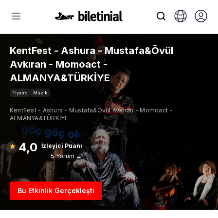
KentFest - Ashura - Mustafa&Övül
Avkıran - Momoact -
ALMANYA&TÜRKİYE
Tiyatro
Müzik
KentFest - Ashura - Mustafa&Övül Avkıran - Momoact -
ALMANYA&TÜRKİYE
4,0
İzleyici Puanı
5 Yorum →
Bu Etkinlik Gerçekleşti