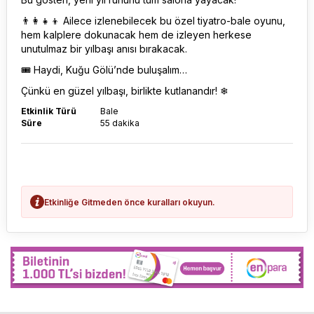
👨‍👩‍👧‍👦 Ailece izlenebilecek bu özel tiyatro-bale oyunu,
hem kalplere dokunacak hem de izleyen herkese
unutulmaz bir yılbaşı anısı bırakacak.
🎟 Haydi, Kuğu Gölü’nde buluşalım…
Çünkü en güzel yılbaşı, birlikte kutlanandır! ❄
Etkinlik Türü
Bale
Süre
55 dakika
Etkinliğe Gitmeden önce kuralları okuyun.