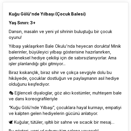
Kuğu Gölü'nde Yılbaşı (Çocuk Balesi)
Yaş Sınırı: 3+
Dansın, masalın ve yeni yıl sihrinin buluştuğu bir çocuk
oyunu!
Yılbaşı yaklaşırken Bale Okulu'nda heyecan dorukta! Minik
balerinler, büyüleyici yılbaşı gösterisine hazırlanırken,
geleneksel hediye çekilişi için de sabırsızlanıyorlar. Ama
işler planlandığı gibi gitmiyor...
Biraz kıskançlık, biraz sihir ve çokça sevgiyle dolu bu
hikâyede, çocuklar dostluğun ve paylaşmanın asıl hediye
olduğunu keşfediyor.
🎭 Eğlenceli diyaloglar, göz alıcı kostümler, muhteşem bale
ve dans koreografileriyle
“Kuğu Gölü’nde Yılbaşı”, çocuklara hayal kurmayı, empatiyi
ve kalpten gelen hediyelerin gücünü anlatıyor.
🕊 Kuğular, tütüler, ışıltılı bir sahne ve sıcacık bir mesaj…
Bu gösteri, yeni yıl ruhunu tüm salona yayacak!