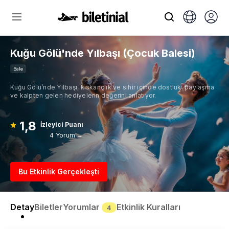
Kuğu Gölü'nde Yılbaşı (Çocuk Balesi)
Bale
Kuğu Gölü’nde Yılbaşı, kıskançlık ve sihir içinde dostluk, paylaşma
ve kalpten gelen hediyelerin değerini anlatıyor.
1,8
İzleyici Puanı
4 Yorum →
Bu Etkinlik Gerçekleşti
Detay
Biletler
Yorumlar
Etkinlik Kuralları
4