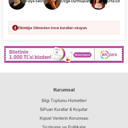
Fulya Selvi
Özge Durmuşcan
Erna Edis
Etkinliğe Gitmeden önce kuralları okuyun.
Kurumsal
Bilgi Toplumu Hizmetleri
BiPuan Kurallar & Koşullar
Kişisel Verilerin Korunması
Sözleşme ve Politikalar