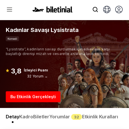
Kadınlar Savaşı Lysistrata
Komedi
“Lysistrata”, kadınların savaşı durdurmak için erkeklere karşı
başlattığı direnişi mizah ve cesaretle anlatan klasik komedi.
3,8
İzleyici Puanı
32 Yorum →
Bu Etkinlik Gerçekleşti
Detay
Kadro
Biletler
Yorumlar
Etkinlik Kuralları
32