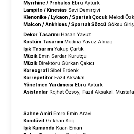
Myrrhine / Probulos
Ebru Aytürk
Lampito / Kinesias
Sevi Demirçivi
Klenonike / Lykaon / Spartalı Çocuk
Melodi Öz
Maicon / Ankhises / Spartalı Sözcü
Göksu Giri
Dekor Tasarımı
Hasan Yavuz
Kostüm Tasarımı
Medina Yavuz Almaç
Işık Tasarımı
Yakup Çartık
Müzik
Emin Serdar Kurutçu
Müzik
Direktörü Gürkan Çakıcı
Koreografi
Sibel Erdenk
Korrepetitör
Fazıl Aksakal
Yönetmen Yardımcısı
Ebru Aytürk
Asistanlar
Rojhat Özsoy, Fazıl Aksakal, Mustafa
Sahne Amiri
Emre Emin Aravi
Kondüvit
Gökhan Koç
Işık Kumanda
Kaan Eman