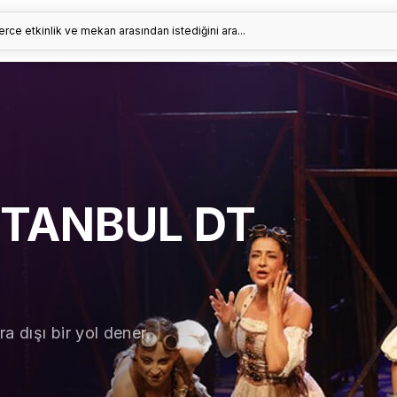
erce etkinlik ve mekan arasından istediğini ara...
STANBUL DT
ra dışı bir yol dener.