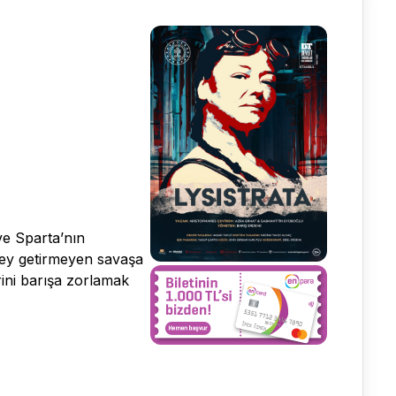
ve Sparta’nın
 şey getirmeyen savaşa
erini barışa zorlamak