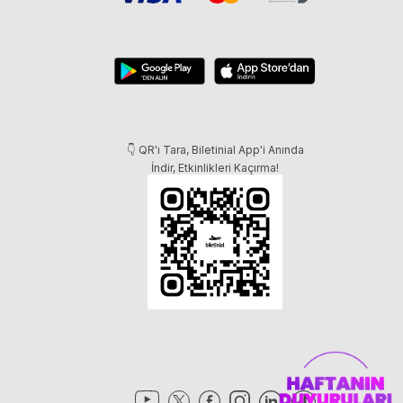
👇 QR'ı Tara, Biletinial App'i Anında
İndir, Etkinlikleri Kaçırma!