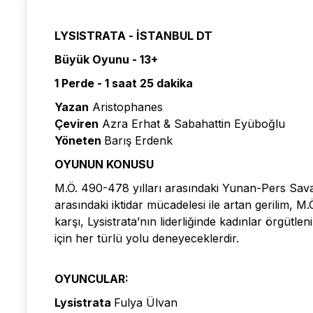
LYSISTRATA - İSTANBUL DT
Büyük Oyunu - 13+
1 Perde - 1 saat 25 dakika
Yazan
Aristophanes
Çeviren
Azra Erhat & Sabahattin Eyüboğlu
Yöneten
Barış Erdenk
OYUNUN KONUSU
M.Ö. 490-478 yılları arasındaki Yunan-Pers Sava
arasındaki iktidar mücadelesi ile artan gerilim,
karşı, Lysistrata’nın liderliğinde kadınlar örgütle
için her türlü yolu deneyeceklerdir.
OYUNCULAR:
Lysistrata
Fulya Ülvan