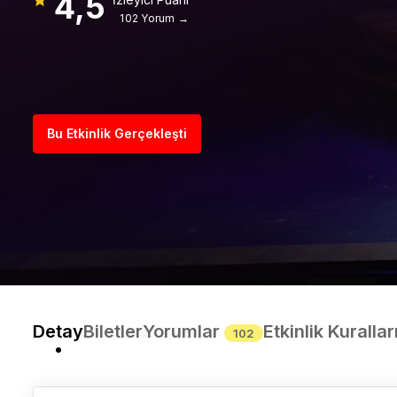
4,5
102 Yorum →
Bu Etkinlik Gerçekleşti
Detay
Biletler
Yorumlar
Etkinlik Kurallar
102