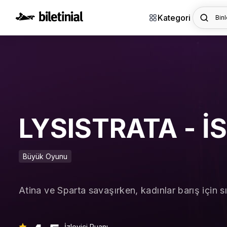
Kategori
Binl
LYSISTRATA - İ
Büyük Oyunu
Atina ve Sparta savaşırken, kadınlar barış için sı
İzleyici Puanı