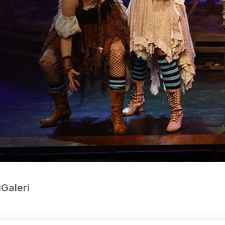
ı
Galeri