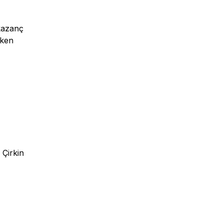
kazanç
şken
 Çirkin