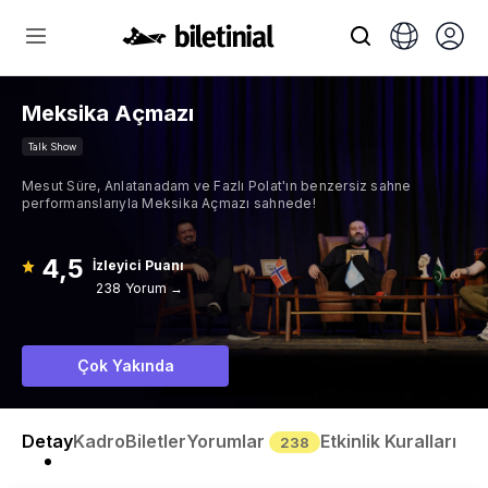
Meksika Açmazı
Talk Show
Mesut Süre, Anlatanadam ve Fazlı Polat'ın benzersiz sahne
performanslarıyla Meksika Açmazı sahnede!
4,5
İzleyici Puanı
238 Yorum →
Çok Yakında
Detay
Kadro
Biletler
Yorumlar
Etkinlik Kuralları
238