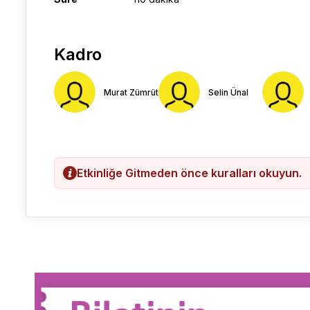
Kadro
Murat Zümrüt
Selin Ünal
Etkinliğe Gitmeden önce kuralları okuyun.