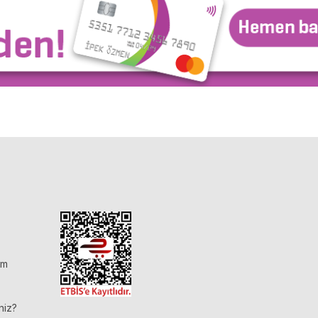
im
niz?