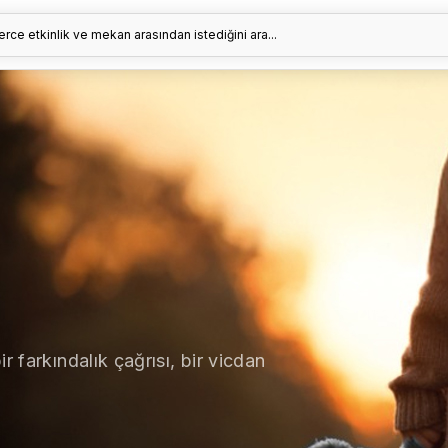
erce etkinlik ve mekan arasından istediğini ara...
r farkındalık çağrısı, bir vicdan