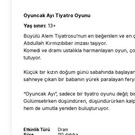
Oyuncak Ayı Tiyatro Oyunu
Yaş sınırı:
13+
Büyülü Alem Tiyatrosu’nun en beğenilen ve en ç
Abdullah Kırmızıbiber imzası taşıyor.
Komedi ve dramı ustalıkla harmanlayan oyun, çoc
tutuyor.
Küçük bir kızın doğum günü sabahında başlayan n
sahneye çıkan bir babanın yürek paralayan feryadı
“Oyuncak Ayı”, sadece bir tiyatro oyunu değil; bir 
Gülümsetirken düşündüren, düşündürürken kalpleri
hem de umutla yeniden buluşturuyor.
Etkinlik Türü
Dram
Süre
110 dakika