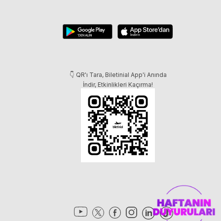
👇 QR'ı Tara, Biletinial App'i Anında
İndir, Etkinlikleri Kaçırma!