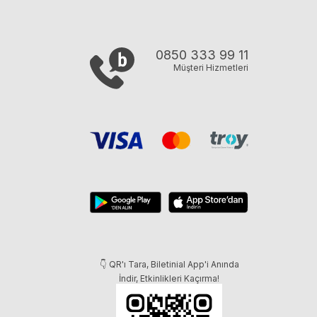
0850 333 99 11
Müşteri Hizmetleri
👇 QR'ı Tara, Biletinial App'i Anında
İndir, Etkinlikleri Kaçırma!