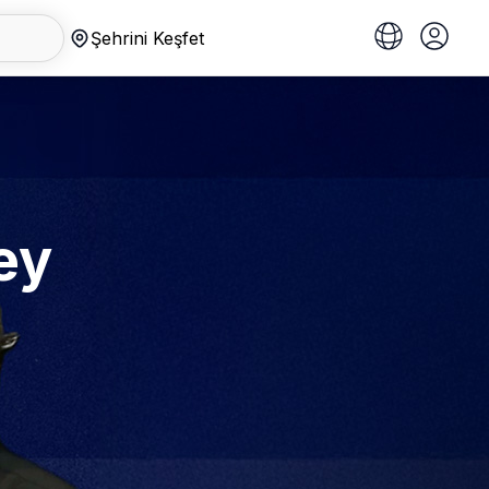
Şehrini Keşfet
ey