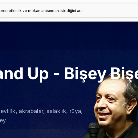
erce etkinlik ve mekan arasından istediğini ara...
nd Up - Bişey Biş
vlilik, akrabalar, salaklık, rüya,
ey...