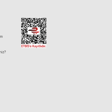
im
niz?