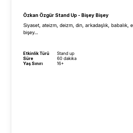
Özkan Özgür Stand Up - Bişey Bişey
Siyaset, ateizm, deizm, din, arkadaşlık, babalık, ev
bişey...
Etkinlik Türü
Stand up
Süre
60 dakika
Yaş Sınırı
16+