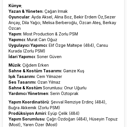
Künye
;
Yazan & Yöneten:
Çağan Irmak
Oyuncular
: Ayda Aksel, Alina Boz, Bekir Erdem Öz,Sezer
Arıçay, Dila Yağcı, Melisa Berberoğlu, Özcan Ateş, Berkay
Özcan
Yapım
: Most Production & Zorlu PSM
Yapımcı
: Murat Can Oğuz
Uygulayıcı Yapımcı
: Elif Özge Maltepe (484), Cansu
Kurada (Zorlu PSM)
İdari Yapımcı
: Soner Güven
Müzik
: Çiğdem Erken
Sahne
& Kostüm Tasarımı
: Gamze Kuş
Işık
Tasarımı
: Cem Yılmazer
Ses Tasarımı
: Ozan Yılmaz
Sahne & Kostüm
Sorumlusu: Onur Uğurlu
Yardımcı Yönetmen
: Serin Öztoprak
Yapım Koordinatörü
: Şevval Remziye Erdinç (484),
Buğra Akkemik (Zorlu PSM)
Prodüksiyon Amiri
: Eyüp Çelik (484)
Yapım Sorumlusu
: Çağrı Özdoğan (484), Hüseyin Topuz
(Most), Yaren Özer (Most)