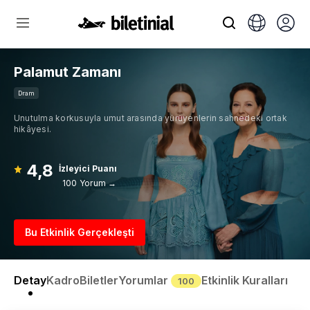
Palamut Zamanı
Dram
Unutulma korkusuyla umut arasında yürüyenlerin sahnedeki ortak
hikâyesi.
4,8
İzleyici Puanı
100 Yorum →
Bu Etkinlik Gerçekleşti
Detay
Kadro
Biletler
Yorumlar
Etkinlik Kuralları
100