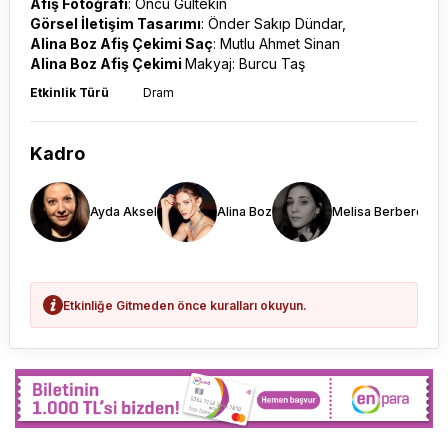
Afiş Fotoğrafı
: Öncü Gültekin
Görsel İletişim Tasarımı
: Önder Sakıp Dündar,
Alina Boz Afiş Çekimi Saç
: Mutlu Ahmet Sinan
Alina Boz Afiş Çekimi
Makyaj: Burcu Taş
Etkinlik Türü
Dram
Kadro
Ayda Aksel
Alina Boz
Melisa Berberoğlu
Etkinliğe Gitmeden önce kuralları okuyun.