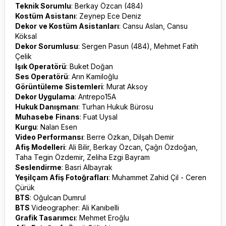
Teknik Sorumlu
: Berkay Özcan (484)
Kostüm Asistanı
: Zeynep Ece Deniz
Dekor
ve Kostüm Asistanları
: Cansu Aslan, Cansu
Köksal
Dekor Sorumlusu
: Sergen Pasun (484), Mehmet Fatih
Çelik
Işık Operatörü
: Buket Doğan
Ses Operatörü
: Arın Kamiloğlu
Görüntüleme
Sistemleri
: Murat Aksoy
Dekor Uygulama
: Antrepo15A
Hukuk Danışmanı
: Turhan Hukuk Bürosu
Muhasebe
Finans
: Fuat Uysal
Kurgu
: Nalan Esen
Video Performansı
: Berre Özkan, Dilşah Demir
Afiş Modelleri
: Ali Bilir, Berkay Özcan, Çağrı Özdoğan,
Taha Tegin Özdemir, Zeliha Ezgi Bayram
Seslendirme
: Basri Albayrak
Yeşilçam Afiş Fotoğrafları
: Muhammet Zahid Çil - Ceren
Çürük
BTS
: Oğulcan Dumrul
BTS
Videographer: Ali Kanıbelli
Grafik Tasarımcı
: Mehmet Eroğlu