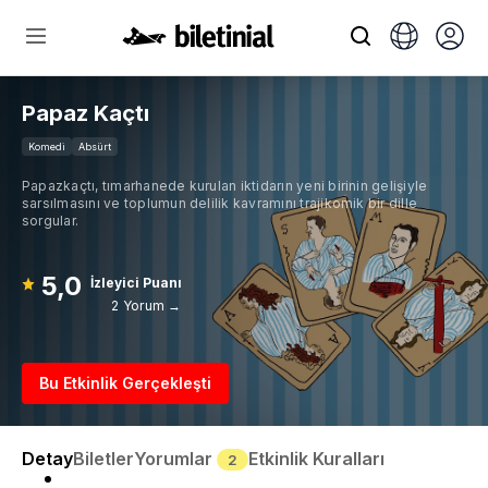
Papaz Kaçtı
Komedi
Absürt
Papazkaçtı, tımarhanede kurulan iktidarın yeni birinin gelişiyle
sarsılmasını ve toplumun delilik kavramını trajikomik bir dille
sorgular.
5,0
İzleyici Puanı
2 Yorum →
Bu Etkinlik Gerçekleşti
Detay
Biletler
Yorumlar
Etkinlik Kuralları
2