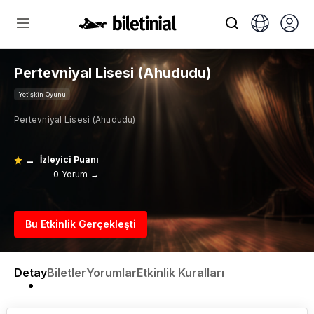
Pertevniyal Lisesi (Ahududu)
Yetişkin Oyunu
Pertevniyal Lisesi (Ahududu)
-
İzleyici Puanı
0 Yorum →
Bu Etkinlik Gerçekleşti
Detay
Biletler
Yorumlar
Etkinlik Kuralları