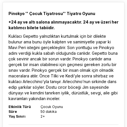
Pinokyo '' Çocuk Tiyatrosu'' Tiyatro Oyunu
*24 ay ve altı salona alınmayacaktır. 24 ay ve üzeri her
katılımcı bilete tabiidir.
Kuklacı Gepetto yalnızlıktan kurtulmak için bir dilekte
bulunur ama bunu öyle kalpten ve samimiyetle yapar ki
Mavi Peri isteğini gerçekleştirir. Son yonttuğu ve Pinokyo
adını verdiği kukla sabah olduğunda canlıdır. Gepetto buna
çok sevinir ancak bir sorun vardır. Pinokyo canlıdır ama
gerçek bir insan olabilmesi için geçmesi gereken zorlu bir
sınav vardır. Pinokyo gerçek bir insan olmak için olmadık
maceralara atılır. Önce Tilki ve Kedi’yle sonra sihirbaz ve
kuklacı Arlecchino’yla tanışır. Arlecchino’nun sirkinde dans
edip şarkılar söyler. Dostu cırcır böceği Jim sayesinde
dünyayı ve kendini tanırken iyilik, dürüstlük, sevgi, aile gibi
kavramları yakından inceler.
Etkinlik Türü
Çocuk Oyunu
Süre
50 dakika
Yaş Sınırı
2+