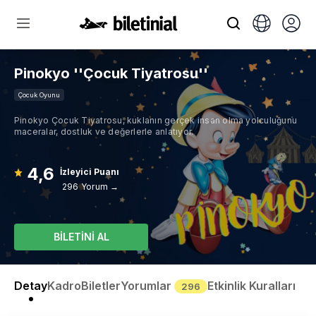
Pinokyo ''Çocuk Tiyatrosu''
Çocuk Oyunu
Pinokyo Çocuk Tiyatrosu, kuklanın gerçek insan olma yolculuğunu
maceralar, dostluk ve değerlerle anlatıyor.
4,6
İzleyici Puanı
296 Yorum →
BİLETİNİ AL
Detay
Kadro
Biletler
Yorumlar
Etkinlik Kuralları
296