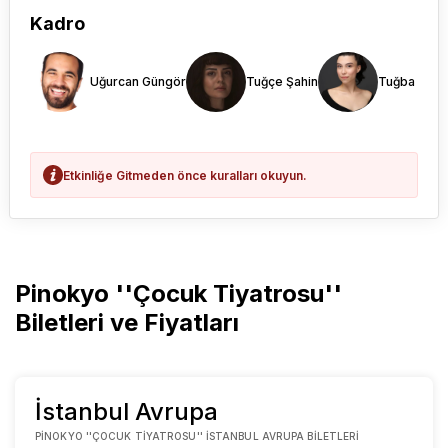
Kadro
Uğurcan Güngör
Tuğçe Şahin
Tuğba Erd
Etkinliğe Gitmeden önce kuralları okuyun.
Pinokyo ''Çocuk Tiyatrosu''
Biletleri ve Fiyatları
İstanbul Avrupa
PINOKYO ''ÇOCUK TIYATROSU'' İSTANBUL AVRUPA BILETLERI