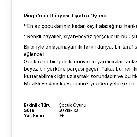
Ringo'nun Dünyası Tiyatro Oyunu
''En az çocuklarınız kadar keyif alacağınız harika
''Renkli hayaller, siyah-beyaz gerçeklerle buluş
Birbiriyle anlaşamayan iki farklı dünya, bir taraf
eğlenceli.
Günlerden bir gün iki dünyanın yardımcıları anla
beyaz bir yerküre parçası geçer. Fakat bu her i
kurtarabilmek için uzlaşmak zorundadır ve bu hiç
Müzikli ve danslı oyunumuz yediden yetmişe herk
Etkinlik Türü
Çocuk Oyunu
Süre
50 dakika
Yaş Sınırı
3+