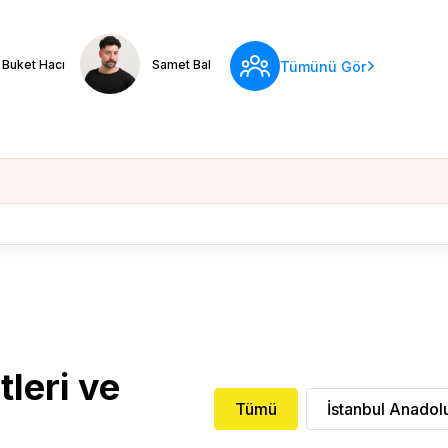
Buket Hacı
Samet Bal
Tümünü Gör
leri ve
Tümü
İstanbul Anadol