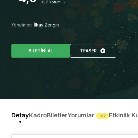
137 Yorum →
Yönetmen:
İlkay Zengin
BİLETİNİ AL
TEASER
Detay
Kadro
Biletler
Yorumlar
Etkinlik Ku
137