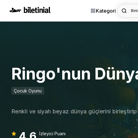
Kategori
Binl
Ringo'nun Düny
Çocuk Oyunu
Renkli ve siyah beyaz dünya güçlerini birleştirip 
4,6
İzleyici Puanı