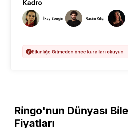
Kadro
İlkay Zengin
Rasim Kılıç
Etkinliğe Gitmeden önce kuralları okuyun.
Ringo'nun Dünyası Bilet
Fiyatları