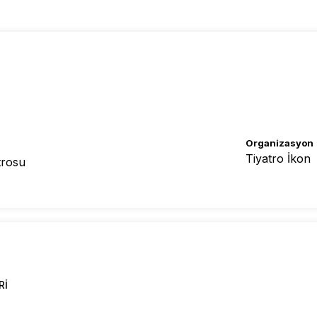
Organizasyon
Tiyatro İkon
trosu
RI