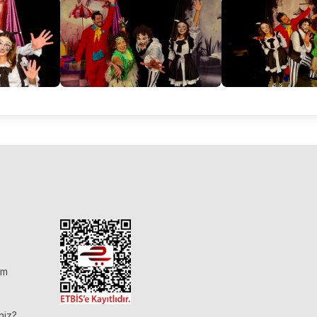
im
niz?