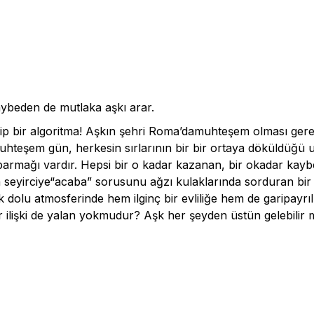
ybeden de mutlaka aşkı arar.
garip bir algoritma! Aşkın şehri Roma’damuhteşem olması ger
muhteşem gün, herkesin sırlarının bir bir ortaya döküldüğü
n parmağı vardır. Hepsi bir o kadar kazanan, bir okadar kayb
a seyirciye“acaba” sorusunu ağzı kulaklarında sorduran bi
dolu atmosferinde hem ilginç bir evliliğe hem de garipayrıl
bir ilişki de yalan yokmudur? Aşk her şeyden üstün gelebilir