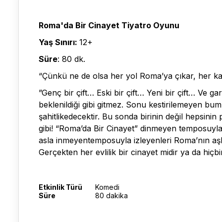
Roma'da Bir Cinayet Tiyatro Oyunu
Yaş Sınırı:
12+
Süre
: 80 dk.
“Çünkü ne de olsa her yol Roma’ya çıkar, her ka
”Genç bir çift… Eski bir çift… Yeni bir çift… Ve 
beklenildiği gibi gitmez. Sonu kestirilemeyen bu
şahitlikedecektir. Bu sonda birinin değil hepsini
gibi! “Roma’da Bir Cinayet” dinmeyen temposuyl
asla inmeyentemposuyla izleyenleri Roma’nın aşk 
Gerçekten her evlilik bir cinayet midir ya da hiç
Etkinlik Türü
Komedi
Süre
80 dakika