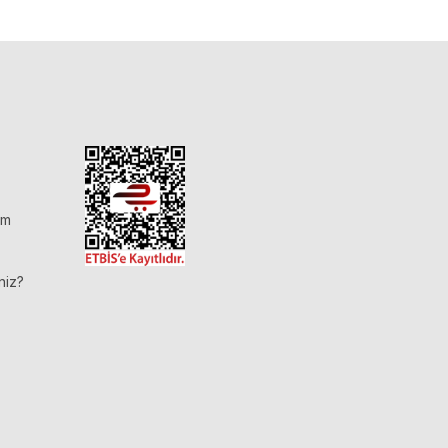
im
niz?