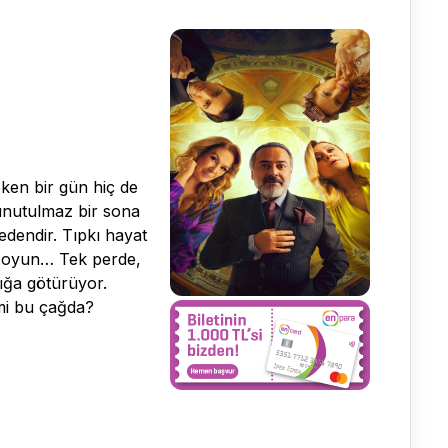
eken bir gün hiç de
 unutulmaz bir sona
edendir. Tıpkı hayat
r oyun… Tek perde,
ığa götürüyor.
 mi bu çağda?