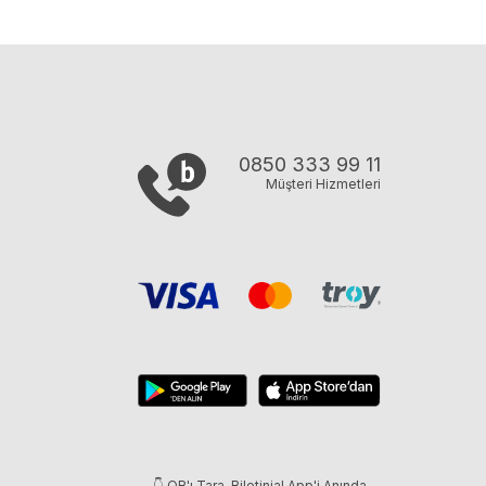
0850 333 99 11
Müşteri Hizmetleri
👇 QR'ı Tara, Biletinial App'i Anında