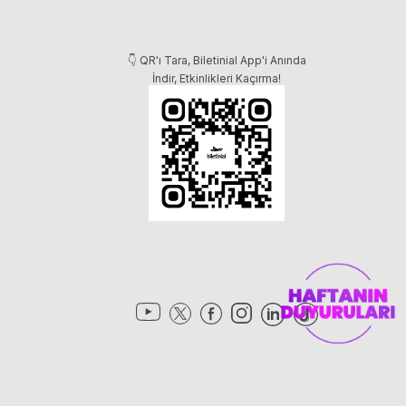
👇 QR'ı Tara, Biletinial App'i Anında
İndir, Etkinlikleri Kaçırma!