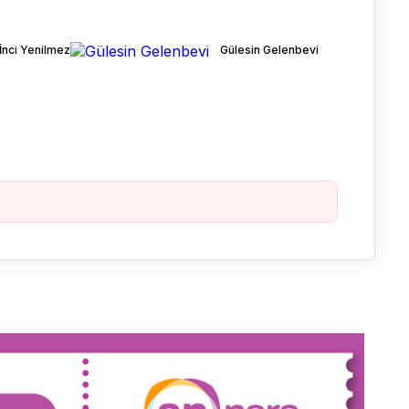
İnci Yenilmez
Gülesin Gelenbevi