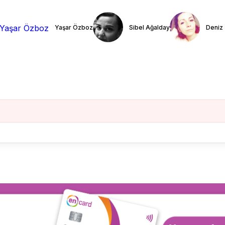
Yaşar Özboz
Sibel Ağalday
Deniz 