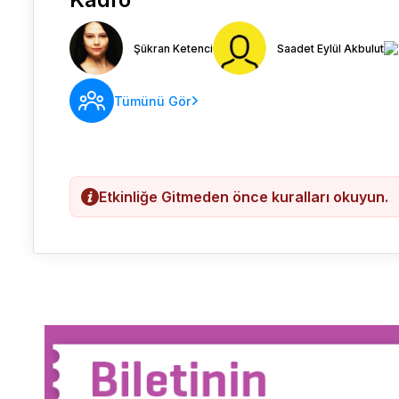
Şükran Ketenci
Saadet Eylül Akbulut
Tümünü Gör
Etkinliğe Gitmeden önce kuralları okuyun.