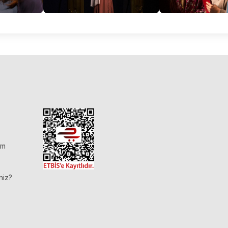
im
niz?