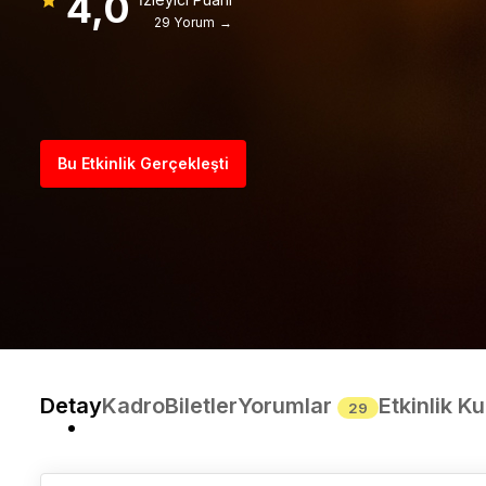
4,0
29 Yorum →
Bu Etkinlik Gerçekleşti
Detay
Kadro
Biletler
Yorumlar
Etkinlik Ku
29