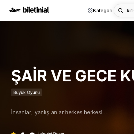
Kategori
Binl
ŞAİR VE GECE 
Büyük Oyunu
İnsanlar; yanlış anlar herkes herkesi...
İzleyici Puanı