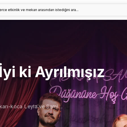
erce etkinlik ve mekan arasından istediğini ara...
yi ki Ayrılmışız
karı-koca Leyla ve Sami...