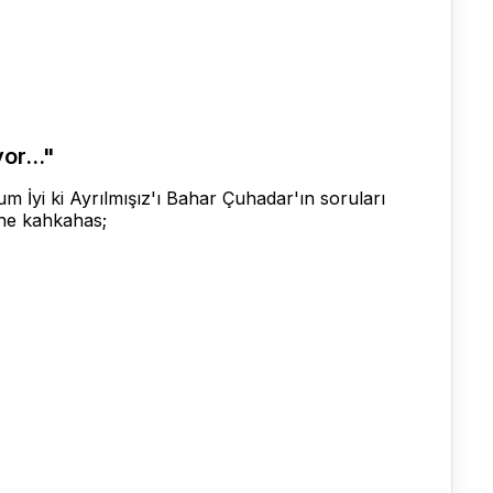
or..."
um İyi ki Ayrılmışız'ı Bahar Çuhadar'ın soruları
rine kahkahas;