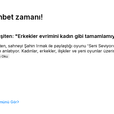
ohbet zamanı!
İşiten: "Erkekler evrimini kadın gibi tamamlamıy
iten, sahneyi Şahin Irmak ile paylaştığı oyunu 'Seni Seviyor
e anlatıyor. Kadınlar, erkekler, ilişkiler ve yeni oyunlar üze
ı Oku
münü Gör