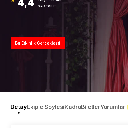
4,4
840 Yorum →
Bu Etkinlik Gerçekleşti
Detay
Ekiple Söyleşi
Kadro
Biletler
Yorumlar