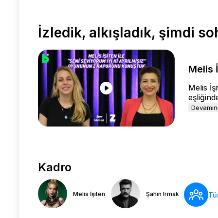
İzledik, alkışladık, şimdi s
Melis 
Melis İş
eşliğind
Devamın
Kadro
Melis İşiten
Şahin Irmak
Tü