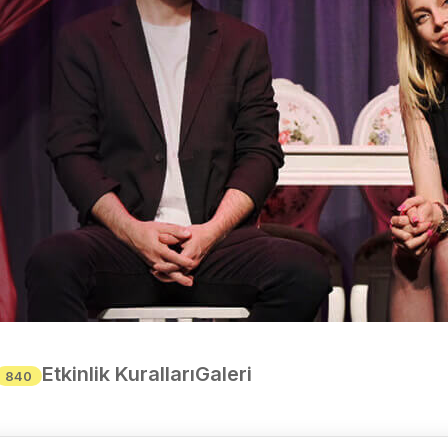
Etkinlik Kuralları
Galeri
840