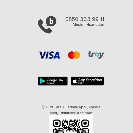
0850 333 99 11
Müşteri Hizmetleri
👇 QR'ı Tara, Biletinial App'i Anında
İndir, Etkinlikleri Kaçırma!