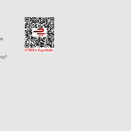
im
niz?