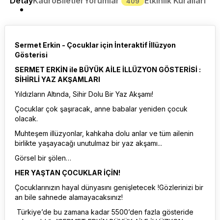
Detay
Kadro
Biletler
Yorumlar
Etkinlik Kuralları
409
Sermet Erkin - Çocuklar için İnteraktif İllüzyon
Gösterisi
SERMET ERKİN ile BÜYÜK AİLE İLLÜZYON GÖSTERİSİ :
SİHİRLİ YAZ AKŞAMLARI
Yıldızların Altında, Sihir Dolu Bir Yaz Akşamı!
Çocuklar çok şaşıracak, anne babalar yeniden çocuk
olacak.
Muhteşem illüzyonlar, kahkaha dolu anlar ve tüm ailenin
birlikte yaşayacağı unutulmaz bir yaz akşamı...
Görsel bir şölen…
HER YAŞTAN ÇOCUKLAR İÇİN!
Çocuklarınızın hayal dünyasını genişletecek !Gözlerinizi bir
an bile sahnede alamayacaksınız!
Türkiye’de bu zamana kadar 5500’den fazla gösteride