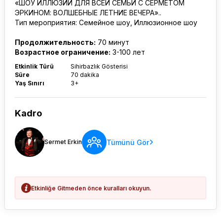
«ШОУ ИЛЛЮЗИЙ ДЛЯ ВСЕЙ СЕМЬИ С СЕРМЕТОМ
ЭРКИНОМ: ВОЛШЕБНЫЕ ЛЕТНИЕ ВЕЧЕРА»..
Тип мероприятия: Семейное шоу, Иллюзионное шоу
Продолжительность:
70 минут
Возрастное ограничение:
3-100 лет
Etkinlik Türü
Sihirbazlık Gösterisi
Süre
70 dakika
Yaş Sınırı
3+
Kadro
Tümünü Gör
Sermet Erkin
Etkinliğe Gitmeden önce kuralları okuyun.