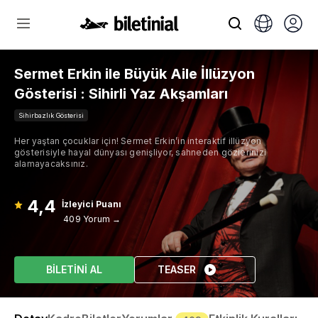
Sermet Erkin ile Büyük Aile İllüzyon
Gösterisi : Sihirli Yaz Akşamları
Sihirbazlık Gösterisi
Her yaştan çocuklar için! Sermet Erkin’in interaktif illüzyon
gösterisiyle hayal dünyası genişliyor, sahneden gözlerinizi
alamayacaksınız.
4,4
İzleyici Puanı
409 Yorum →
BİLETİNİ AL
TEASER