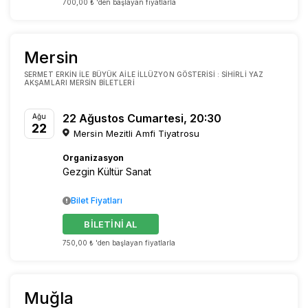
700,00 ₺ 'den başlayan fiyatlarla
Mersin
SERMET ERKIN ILE BÜYÜK AILE İLLÜZYON GÖSTERISI : SIHIRLI YAZ
AKŞAMLARI MERSIN BILETLERI
22 Ağustos Cumartesi, 20:30
Ağu
22
Mersin Mezitli Amfi Tiyatrosu
Organizasyon
Gezgin Kültür Sanat
Bilet Fiyatları
BİLETİNİ AL
750,00 ₺ 'den başlayan fiyatlarla
Muğla