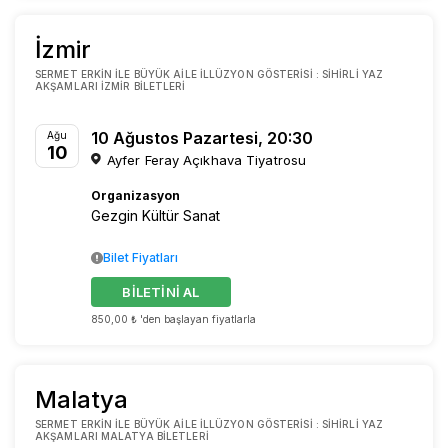
İzmir
SERMET ERKIN ILE BÜYÜK AILE İLLÜZYON GÖSTERISI : SIHIRLI YAZ
AKŞAMLARI İZMIR BILETLERI
10 Ağustos Pazartesi, 20:30
Ağu
10
Ayfer Feray Açıkhava Tiyatrosu
Organizasyon
Gezgin Kültür Sanat
Bilet Fiyatları
BİLETİNİ AL
850,00 ₺ 'den başlayan fiyatlarla
Malatya
SERMET ERKIN ILE BÜYÜK AILE İLLÜZYON GÖSTERISI : SIHIRLI YAZ
AKŞAMLARI MALATYA BILETLERI