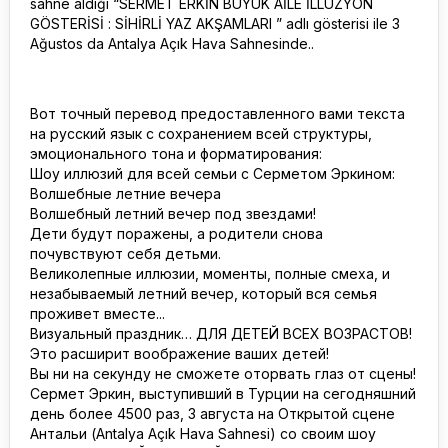
sahne aldığı “SERMET ERKİN BÜYÜK AİLE İLLÜZYON
GÖSTERİSİ : SİHİRLİ YAZ AKŞAMLARI ” adlı gösterisi ile 3
Ağustos da Antalya Açık Hava Sahnesinde..
Вот точный перевод предоставленного вами текста
на русский язык с сохранением всей структуры,
эмоционального тона и форматирования:
Шоу иллюзий для всей семьи с Серметом Эркином:
Волшебные летние вечера
Волшебный летний вечер под звездами!
Дети будут поражены, а родители снова
почувствуют себя детьми.
Великолепные иллюзии, моменты, полные смеха, и
незабываемый летний вечер, который вся семья
проживет вместе...
Визуальный праздник… ДЛЯ ДЕТЕЙ ВСЕХ ВОЗРАСТОВ!
Это расширит воображение ваших детей!
Вы ни на секунду не сможете оторвать глаз от сцены!
Сермет Эркин, выступивший в Турции на сегодняшний
день более 4500 раз, 3 августа на Открытой сцене
Антальи (Antalya Açık Hava Sahnesi) со своим шоу