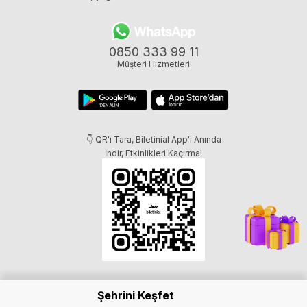
0850 333 99 11
Müşteri Hizmetleri
👇 QR'ı Tara, Biletinial App'i Anında
İndir, Etkinlikleri Kaçırma!
Şehrini Keşfet