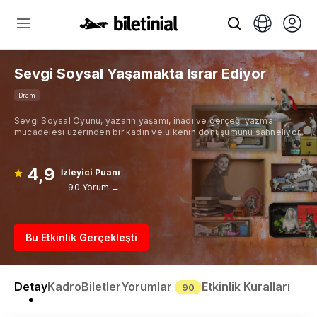
Sevgi Soysal Yaşamakta Israr Ediyor
Dram
Sevgi Soysal Oyunu, yazarın yaşamı, inadı ve gerçeği yazma
mücadelesi üzerinden bir kadın ve ülkenin dönüşümünü sahneliyor.
4,9
İzleyici Puanı
90 Yorum →
Bu Etkinlik Gerçekleşti
Detay
Kadro
Biletler
Yorumlar
Etkinlik Kuralları
90