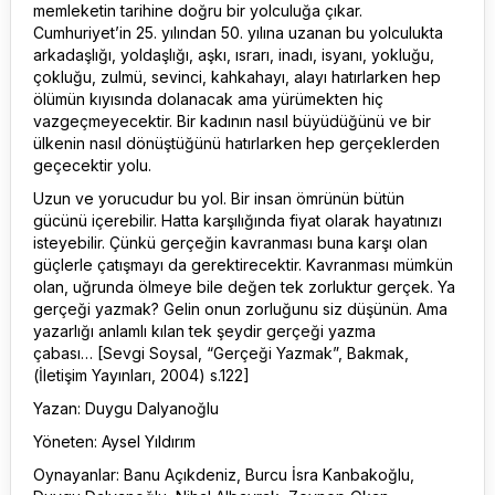
memleketin tarihine doğru bir yolculuğa çıkar.
Cumhuriyet’in 25. yılından 50. yılına uzanan bu yolculukta
arkadaşlığı, yoldaşlığı, aşkı, ısrarı, inadı, isyanı, yokluğu,
çokluğu, zulmü, sevinci, kahkahayı, alayı hatırlarken hep
ölümün kıyısında dolanacak ama yürümekten hiç
vazgeçmeyecektir. Bir kadının nasıl büyüdüğünü ve bir
ülkenin nasıl dönüştüğünü hatırlarken hep gerçeklerden
geçecektir yolu.
Uzun ve yorucudur bu yol. Bir insan ömrünün bütün
gücünü içerebilir. Hatta karşılığında fiyat olarak hayatınızı
isteyebilir. Çünkü gerçeğin kavranması buna karşı olan
güçlerle çatışmayı da gerektirecektir. Kavranması mümkün
olan, uğrunda ölmeye bile değen tek zorluktur gerçek. Ya
gerçeği yazmak? Gelin onun zorluğunu siz düşünün. Ama
yazarlığı anlamlı kılan tek şeydir gerçeği yazma
çabası… [Sevgi Soysal, “Gerçeği Yazmak”, Bakmak,
(İletişim Yayınları, 2004) s.122]
Yazan: Duygu Dalyanoğlu
Yöneten: Aysel Yıldırım
Oynayanlar: Banu Açıkdeniz, Burcu İsra Kanbakoğlu,