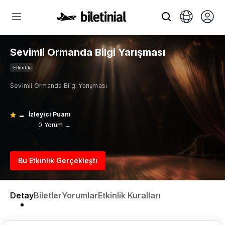
Sevimli Ormanda Bilgi Yarışması
Etkinlik
Sevimli Ormanda Bilgi Yarışması
-
İzleyici Puanı
0 Yorum →
Bu Etkinlik Gerçekleşti
Detay
Biletler
Yorumlar
Etkinlik Kuralları