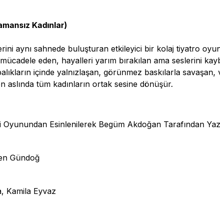
amansız Kadınlar)
rini aynı sahnede buluşturan etkileyici bir kolaj tiyatro oy
 mücadele eden, hayalleri yarım bırakılan ama seslerini ka
alıkların içinde yalnızlaşan, görünmez baskılarla savaşan,
en aslında tüm kadınların ortak sesine dönüşür.
i Oyunundan Esinlenilerek Begüm Akdoğan Tarafından Yazıl
ren Gündoğ
a, Kamila Eyvaz