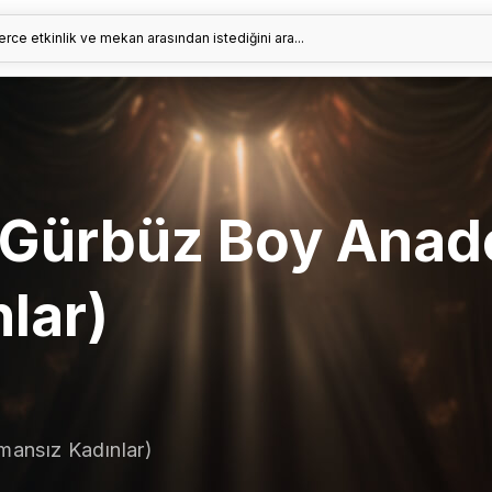
erce etkinlik ve mekan arasından istediğini ara...
 Gürbüz Boy Anado
lar)
mansız Kadınlar)