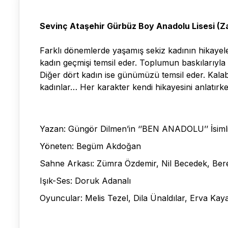
Sevinç Ataşehir Gürbüz Boy Anadolu Lisesi (Z
Farklı dönemlerde yaşamış sekiz kadının hikayele
kadın geçmişi temsil eder. Toplumun baskılarıyla
Diğer dört kadın ise günümüzü temsil eder. Kalab
kadınlar… Her karakter kendi hikayesini anlatırk
Yazan: Güngör Dilmen’in ‘’BEN ANADOLU’’ İsiml
Yöneten: Begüm Akdoğan
Sahne Arkası: Zümra Özdemir, Nil Becedek, Be
Işık-Ses: Doruk Adanalı
Oyuncular: Melis Tezel, Dila Ünaldılar, Erva Kay