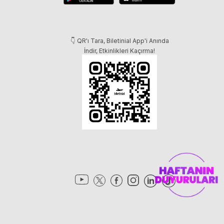
👇 QR'ı Tara, Biletinial App'i Anında
İndir, Etkinlikleri Kaçırma!