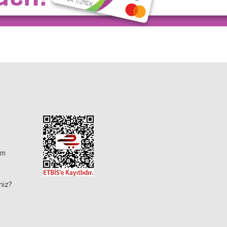
im
niz?