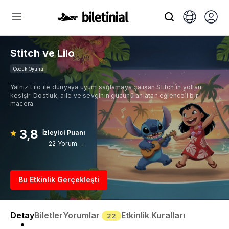
Stitch ve Lilo
Çocuk Oyunu
Yalnız Lilo ile dünyaya uyum sağlamaya çalışan Stitch’in yolları
kesişir. Dostluk, aile ve sevginin gücünü anlatan eğlenceli bir
macera.
3,8
İzleyici Puanı
22 Yorum →
Bu Etkinlik Gerçekleşti
Detay
Biletler
Yorumlar
Etkinlik Kuralları
22