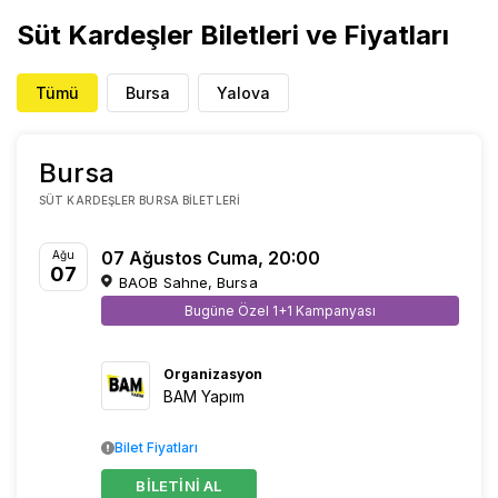
Süt Kardeşler Biletleri ve Fiyatları
Tümü
Bursa
Yalova
Bursa
SÜT KARDEŞLER BURSA BILETLERI
07 Ağustos Cuma, 20:00
Ağu
07
BAOB Sahne, Bursa
Bugüne Özel 1+1 Kampanyası
Organizasyon
BAM Yapım
Bilet Fiyatları
BİLETİNİ AL