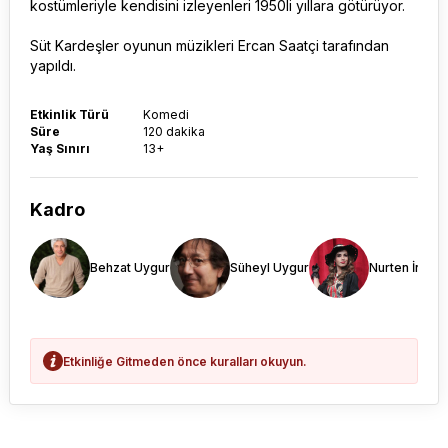
kostümleriyle kendisini izleyenleri 1950li yıllara götürüyor.
Süt Kardeşler oyunun müzikleri Ercan Saatçi tarafından
yapıldı.
Etkinlik Türü
Komedi
Süre
120 dakika
Yaş Sınırı
13+
Kadro
Behzat Uygur
Süheyl Uygur
Nurten İnan
Etkinliğe Gitmeden önce kuralları okuyun.