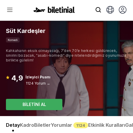
Süt Kardeşler
Komedi
Kahkahanın eksik olmayacağı, 7’den 70’e herkesi güldürecek,
sinirini bozacak, “asabi-komedi” diye nitelendirdiğimiz oyunumuza
birlikte gülelim!
4,9
İzleyici Puanı
1124 Yorum →
BİLETİNİ AL
Detay
Kadro
Biletler
Yorumlar
Etkinlik Kuralları
Gal
1124