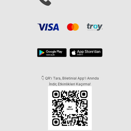
👇 QR'ı Tara, Biletinial App'i Anında
İndir, Etkinlikleri Kaçırma!