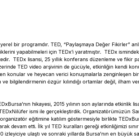
i yerel bir programdır. TED, “Paylaşmaya Değer Fikirler” anlay
klerini yapabilmeleri için TEDx’i yaratmıştır. TEDx isminde
edir. TEDx lisansi, 25 yıllık konferans düzenleme ve fikir 
zerinde TED video arşivinin de gücüyle, etkinliğin kendi kon
veren konular ve heyecan verici konuşmalarla zenginleşen b
am ve bilgilendirmenin özgür kılındığı ortamlar değil, ilham v
xBursa’nın hikayesi, 2015 yılının son aylarında etkinlik li
da TEDxNilüfer ismi ile gerçekleştirdik. Organizatörümüzün S
rganizatör eğitimine katılım göstermesiyle birlikte TEDxBur
arak devam etti. İlk yıl TED kuralları gereği etkinliğimizi sınırl
0 izleyiciye ulaştı ve sonraki yıllarda Bursa’nın en büyük 