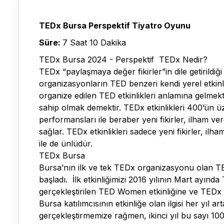
TEDx Bursa Perspektif Tiyatro Oyunu
Süre:
7 Saat 10 Dakika
TEDx Bursa 2024 - Perspektif TEDx Nedir?
TEDx “paylaşmaya değer fikirler”in dile getirildiğ
organizasyonların TED benzeri kendi yerel etkinli
organize edilen TED etkinlikleri anlamına gelmekt
sahip olmak demektir. TEDx etkinlikleri 400’ün ü
performansları ile beraber yeni fikirler, ilham 
sağlar. TEDx etkinlikleri sadece yeni fikirler, ilh
ile de ünlüdür.
TEDx Bursa
Bursa’nın ilk ve tek TEDx organizasyonu olan TED
başladı. İlk etkinliğimizi 2016 yılının Mart ayın
gerçekleştirilen TED Women etkinliğine ve TEDx o
Bursa katılımcısının etkinliğe olan ilgisi her yıl art
gerçekleştirmemize rağmen, ikinci yıl bu sayı 100