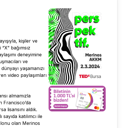
ışıyla, kişiler ve
ki “X” bağımsız
paylaşımı deneyimine
uşmacıları ve
ir dünyayı yaşamanızı
eren video paylaşımları
sansı almamızla
an Francisco’da
sa lisansını aldık.
ı sayıda katılımcı ile
salonu olan Merinos