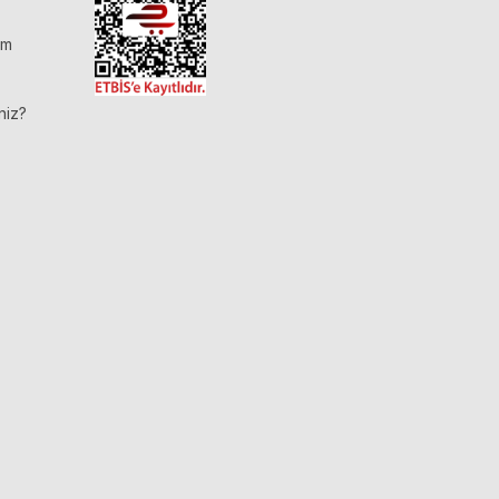
im
niz?