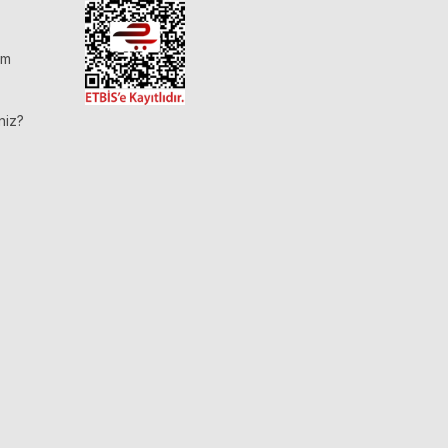
im
niz?