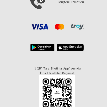
Müşteri Hizmetleri
👇 QR'ı Tara, Biletinial App'i Anında
İndir, Etkinlikleri Kaçırma!