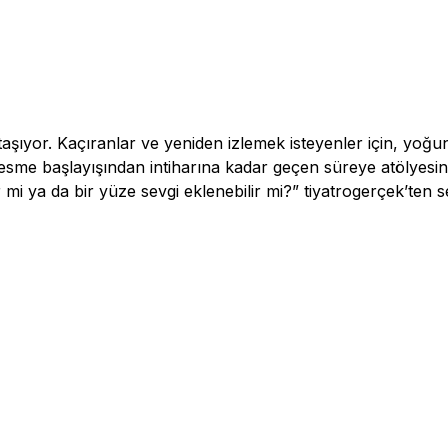
şıyor. Kaçıranlar ve yeniden izlemek isteyenler için, yoğu
esme başlayışından intiharına kadar geçen süreye atölyesi
ir mi ya da bir yüze sevgi eklenebilir mi?” tiyatrogerçek’te