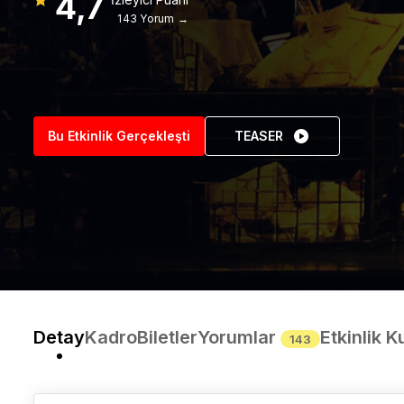
4,7
143 Yorum →
Bu Etkinlik Gerçekleşti
TEASER
Detay
Kadro
Biletler
Yorumlar
Etkinlik K
143