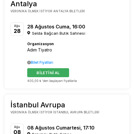
Antalya
VERONIKA ÖLMEK İSTIYOR ANTALYA BILETLERI
28 Ağustos Cuma, 16:00
Ağu
28
Selda Bağcan Butik Sahnesi
Organizasyon
Adım Tiyatro
Bilet Fiyatları
BİLETİNİ AL
400,00 ₺ 'den başlayan fiyatlarla
İstanbul Avrupa
VERONIKA ÖLMEK İSTIYOR İSTANBUL AVRUPA BILETLERI
08 Ağustos Cumartesi, 17:10
Ağu
08