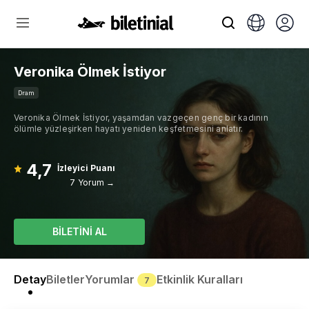
Veronika Ölmek İstiyor
Dram
Veronika Ölmek İstiyor, yaşamdan vazgeçen genç bir kadının
ölümle yüzleşirken hayatı yeniden keşfetmesini anlatır.
4,7
İzleyici Puanı
7 Yorum →
BİLETİNİ AL
Detay
Biletler
Yorumlar
Etkinlik Kuralları
7