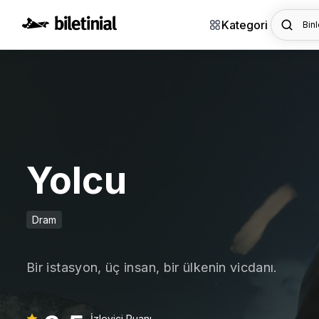
Kategori
Binl
Yolcu
Dram
Bir istasyon, üç insan, bir ülkenin vicdanı.
İzleyici Puanı