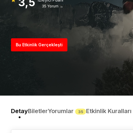
3,5
35 Yorum →
Bu Etkinlik Gerçekleşti
Detay
Biletler
Yorumlar
Etkinlik Kuralları
35