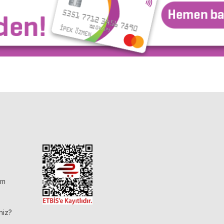
im
niz?