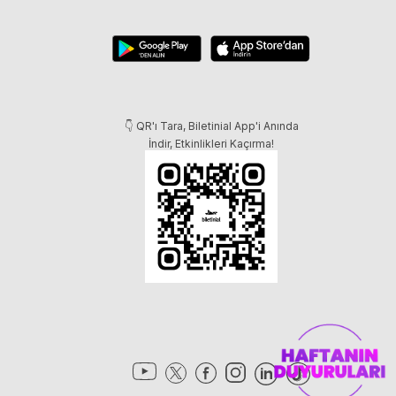
👇 QR'ı Tara, Biletinial App'i Anında
İndir, Etkinlikleri Kaçırma!