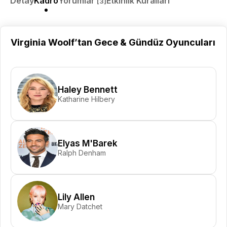
Detay
Kadro
Yorumlar
Etkinlik Kuralları
[3]
Virginia Woolf’tan Gece & Gündüz Oyuncuları
Haley Bennett
Katharine Hilbery
Elyas M'Barek
Ralph Denham
Lily Allen
Mary Datchet