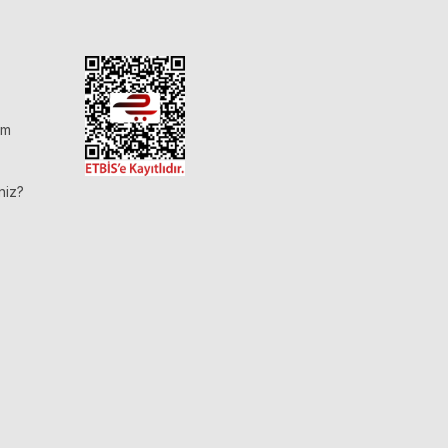
im
niz?