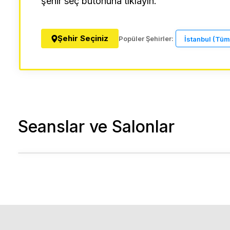
şehir seç butonuna tıklayın.
Şehir Seçiniz
Popüler Şehirler:
İstanbul (Tüm
Seanslar ve Salonlar