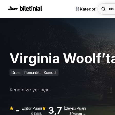
Kategori
Binl
Virginia Woolf’
Dram
Romantik
Komedi
Kendinize yer açın.
-
3,7
Editör Puanı
İzleyici Puanı
0 Kritik
3 Yorum →