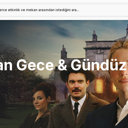
erce etkinlik ve mekan arasından istediğini ara...
tan Gece & Gündüz