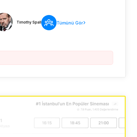
Timothy Spall
Tümünü Gör