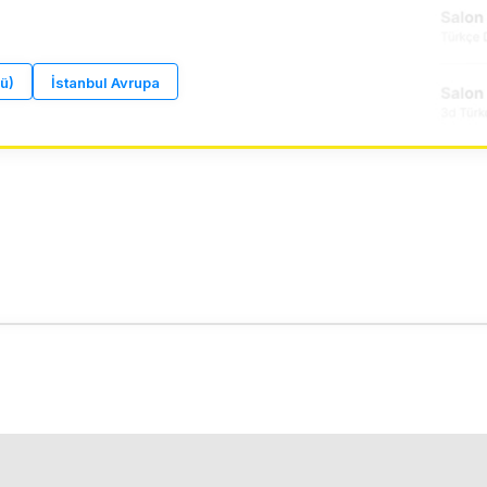
ü)
İstanbul Avrupa