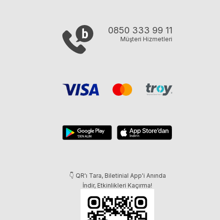
0850 333 99 11
Müşteri Hizmetleri
👇 QR'ı Tara, Biletinial App'i Anında
İndir, Etkinlikleri Kaçırma!