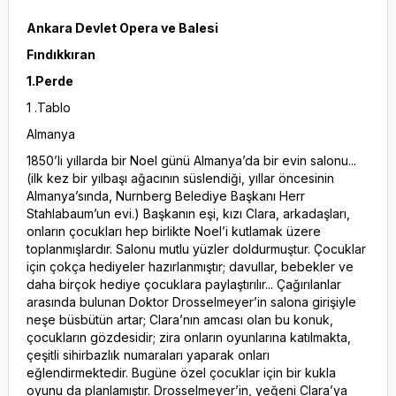
Ankara Devlet Opera ve Balesi
Fındıkkıran
1.Perde
1 .Tablo
Almanya
1850’li yıllarda bir Noel günü Almanya’da bir evin salonu...
(ilk kez bir yılbaşı ağacının süslendiği, yıllar öncesinin
Almanya’sında, Nurnberg Belediye Başkanı Herr
Stahlabaum’un evi.) Başkanın eşi, kızı Clara, arkadaşları,
onların çocukları hep birlikte Noel’i kutlamak üzere
toplanmışlardır. Salonu mutlu yüzler doldurmuştur. Çocuklar
için çokça hediyeler hazırlanmıştır; davullar, bebekler ve
daha birçok hediye çocuklara paylaştırılır... Çağırılanlar
arasında bulunan Doktor Drosselmeyer’in salona girişiyle
neşe büsbütün artar; Clara’nın amcası olan bu konuk,
çocukların gözdesidir; zira onların oyunlarına katılmakta,
çeşitli sihirbazlık numaraları yaparak onları
eğlendirmektedir. Bugüne özel çocuklar için bir kukla
oyunu da planlamıştır. Drosselmeyer’in, yeğeni Clara’ya