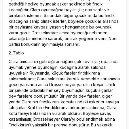
getirdiği hediye oyuncak asker şeklinde bir fındık
kıracağıdır. Clara oyuncağına bayılmıştır; ona sarılır ve
bırakmak istemez. Salondaki diğer çocuklar da bu fındık
kıracağına sahip olmak isterler; böylece çocuklar arasında
bir paylaşma kavgası yaşanır; hengamede bu oyuncak
zarar görür. Drosselmeyer amca oyuncağı cebinden
çıkardığı bir mendile sararak, onarak yeğenine verir. Noel
partisi konukların ayrılmasıyla sonlanır.
2. Tablo
Clara amcasının getirdiği armağanı çok sevmiştir; odasında
uyumak yerine oyuncağını kucağına alarak salonda
uyuyakalır. Rüyasında, küçük fareler fındıkkırana
saldırmaktadır; Clara saldırılara karşılık vermekte zorlanınca
gece yarısında amca Drosselmeyer yardıma koşar; sihirli
bir şekilde odadaki her şey büyümüştür; küçük sıçanlar
dev farelere dönüşmüştür. Bir yanda dev fareler, diğer
yanda Clara’nın fındıkkıranı komutasındaki askerler savaşa
tutuşurlar. Kral fare Fındıkkıran’a arkadan saldırınca, Clara
kötü fareyi kafasından vurarak öldürür. Böylece savaş
kazanılmıştır; Drosselmeyer Clara’yı ödüllendirmek adına
Fındıkkıran’ı yakışıklı bir prense dönüştürür. Bu yakışıklı