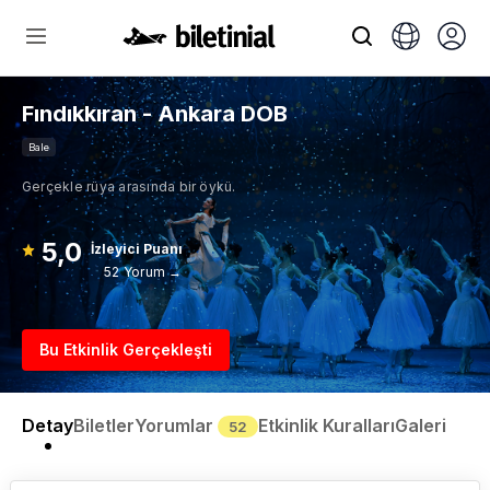
Fındıkkıran - Ankara DOB
Bale
Gerçekle rüya arasında bir öykü.
5,0
İzleyici Puanı
52 Yorum →
Bu Etkinlik Gerçekleşti
Detay
Biletler
Yorumlar
Etkinlik Kuralları
Galeri
52