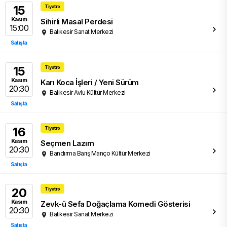
15
Tiyatro
Kasım
Sihirli Masal Perdesi
15:00
Balıkesir Sanat Merkezi
Satışta
15
Tiyatro
Kasım
Karı Koca İşleri / Yeni Sürüm
20:30
Balıkesir Avlu Kültür Merkezi
Satışta
16
Tiyatro
Kasım
Seçmen Lazım
20:30
Bandırma Barış Manço Kültür Merkezi
Satışta
20
Tiyatro
Kasım
Zevk-ü Sefa Doğaçlama Komedi Gösterisi
20:30
Balıkesir Sanat Merkezi
Satışta