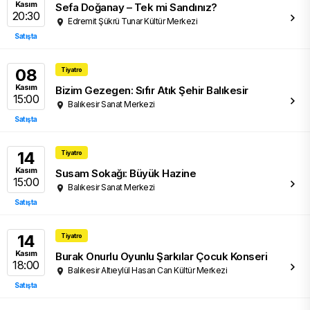
Kasım
Sefa Doğanay – Tek mi Sandınız?
20:30
Edremit Şükrü Tunar Kültür Merkezi
Satışta
08
Tiyatro
Kasım
Bizim Gezegen: Sıfır Atık Şehir Balıkesir
15:00
Balıkesir Sanat Merkezi
Satışta
14
Tiyatro
Kasım
Susam Sokağı: Büyük Hazine
15:00
Balıkesir Sanat Merkezi
Satışta
14
Tiyatro
Kasım
Burak Onurlu Oyunlu Şarkılar Çocuk Konseri
18:00
Balıkesir Altıeylül Hasan Can Kültür Merkezi
Satışta