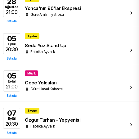
28
Ağustos
Yonca'nın 90'lar Ekspresi
21:00
Güre Amfi Tiyatrosu
Satışta
05
Tiyatro
Eylül
Seda Yüz Stand Up
20:30
Fabrika Ayvalık
Satışta
05
Müzik
Eylül
Gece Yolcuları
21:00
Güre Hayal Kahvesi
Satışta
07
Tiyatro
Eylül
Özgür Turhan - Yepyenisi
20:30
Fabrika Ayvalık
Satışta