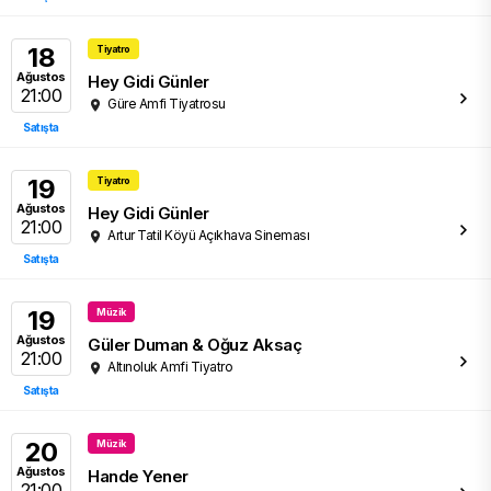
18
Tiyatro
Ağustos
Hey Gidi Günler
21:00
Güre Amfi Tiyatrosu
Satışta
19
Tiyatro
Ağustos
Hey Gidi Günler
21:00
Artur Tatil Köyü Açıkhava Sineması
Satışta
19
Müzik
Ağustos
Güler Duman & Oğuz Aksaç
21:00
Altınoluk Amfi Tiyatro
Satışta
20
Müzik
Ağustos
Hande Yener
21:00