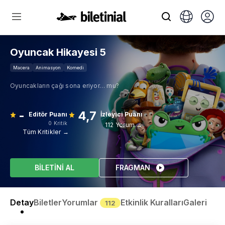
Oyuncak Hikayesi 5
Macera
Animasyon
Komedi
Oyuncakların çağı sona eriyor… mu?
-
4,7
Editör Puanı
İzleyici Puanı
0 Kritik
112 Yorum →
Tüm Kritikler →
BİLETİNİ AL
FRAGMAN
Detay
Biletler
Yorumlar
Etkinlik Kuralları
Galeri
112