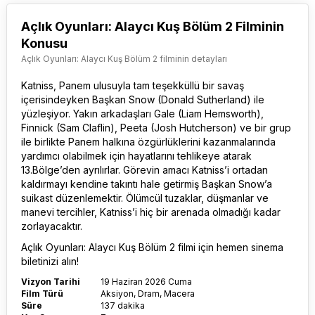
Açlık Oyunları: Alaycı Kuş Bölüm 2 Filminin
Konusu
Açlık Oyunları: Alaycı Kuş Bölüm 2 filminin detayları
Katniss, Panem ulusuyla tam teşekküllü bir savaş
içerisindeyken Başkan Snow (Donald Sutherland) ile
yüzleşiyor. Yakın arkadaşları Gale (Liam Hemsworth),
Finnick (Sam Claflin), Peeta (Josh Hutcherson) ve bir grup
ile birlikte Panem halkına özgürlüklerini kazanmalarında
yardımcı olabilmek için hayatlarını tehlikeye atarak
13.Bölge’den ayrılırlar. Görevin amacı Katniss’i ortadan
kaldırmayı kendine takıntı hale getirmiş Başkan Snow’a
suikast düzenlemektir. Ölümcül tuzaklar, düşmanlar ve
manevi tercihler, Katniss’i hiç bir arenada olmadığı kadar
zorlayacaktır.
Açlık Oyunları: Alaycı Kuş Bölüm 2 filmi
için hemen sinema
biletinizi alın!
Vizyon Tarihi
19 Haziran 2026 Cuma
Film Türü
Aksiyon, Dram, Macera
Süre
137 dakika