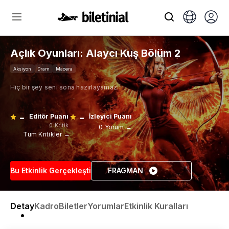
Açlık Oyunları: Alaycı Kuş Bölüm 2
Aksiyon
Dram
Macera
Hiç bir şey seni sona hazırlayamaz.
-
-
Editör Puanı
İzleyici Puanı
0 Kritik
0 Yorum →
Tüm Kritikler →
Bu Etkinlik Gerçekleşti
FRAGMAN
Detay
Kadro
Biletler
Yorumlar
Etkinlik Kuralları