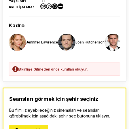
Yaş Sınırı
7+
Akıllı İşaretler
Kadro
Jennifer Lawrence
Josh Hutcherson
Lia
Etkinliğe Gitmeden önce kuralları okuyun.
Seansları görmek için şehir seçiniz
Bu filmi izleyebileceğiniz sinemaları ve seansları
görebilmek için aşağıdaki şehir seç butonuna tıklayın.