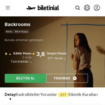
Backrooms
Korku
Bilim Kurgu
Burada olmaman gerekiyor.
-
3,8
Editör Puanı
İzleyici Puanı
0 Kritik
277 Yorum →
Tüm Kritikler →
BİLETİNİ AL
FRAGMAN
Detay
Kadro
Biletler
Yorumlar
Etkinlik Kuralları
277