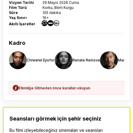
Vizyon Tarihi
29 Mayıs 2026 Cuma
Film Türü
Korku, Bilim Kurgu
Süre
105 dakika
Yaş Sınırı
16+
Akıllı İşaretler
Kadro
Chiwetel Ejiofor
Renate Reinsve
Mark Du
Etkinliğe Gitmeden önce kuralları okuyun.
Seansları görmek için şehir seçiniz
Bu filmi izleyebileceğiniz sinemaları ve seansları