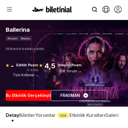
Ballerina
Aksiyon
Macera
İntikamın bedeli vardır.
-
4,5
Editör Puanı
İzleyici Puanı
0 Kritik
108 Yorum →
Tüm Kritikler →
Bu Etkinlik Gerçekleşti
FRAGMAN
Detay
Biletler
Yorumlar
Etkinlik Kuralları
Galeri
108