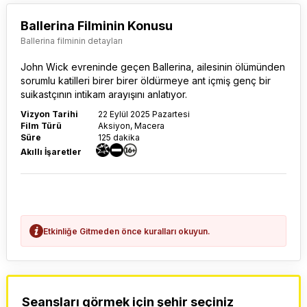
Ballerina Filminin Konusu
Ballerina filminin detayları
John Wick evreninde geçen
Ballerina
, ailesinin ölümünden
sorumlu katilleri birer birer öldürmeye ant içmiş genç bir
suikastçının intikam arayışını anlatıyor.
Vizyon Tarihi
22 Eylül 2025 Pazartesi
Film Türü
Aksiyon, Macera
Süre
125 dakika
Akıllı İşaretler
Etkinliğe Gitmeden önce kuralları okuyun.
Seansları görmek için şehir seçiniz