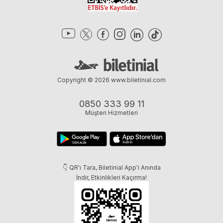
Copyright © 2026
www.biletinial.com
0850 333 99 11
Müşteri Hizmetleri
👇 QR'ı Tara, Biletinial App'i Anında
İndir, Etkinlikleri Kaçırma!